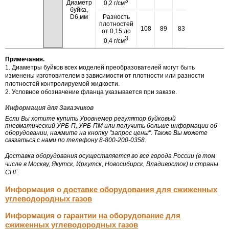
3
Диаметр
0,2 г/см
буйка,
D6,мм
Разность
плотностей
108
89
83
60
60
от 0,15 до
3
0,4 г/см
Примечания.
1. Диаметры буйков всех моделей преобразователей могут быть
изменены изготовителем в зависимости от плотности или разности
плотностей контролируемой жидкости.
2. Условное обозначение фланца указывается при заказе.
Информация для Заказчиков
Если Вы хотите купить Уровнемер регулятор буйковый
пневматический УРБ-П, УРБ-ПМ или получить больше информации об
оборудовании, нажмите на кнопку "запрос цены". Также Вы можете
связаться с нами по телефону 8-800-200-0358.
Доставка оборудования осуществляется во все города России (в том
числе в Москву, Якутск, Иркутск, Новосибирск, Владивосток) и страны
СНГ.
Информация о
доставке оборудования для сжиженных
углеводородных газов
Информация о
гарантии на оборудование для
сжиженных углеводородных газов