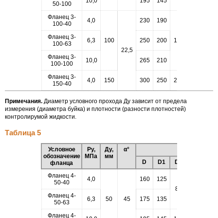
10,0
195
145
50-100
Фланец 3-
4,0
230
190
3
100-40
Фланец 3-
6,3
100
250
200
158
150
100-63
22,5
Фланец 3-
10,0
265
210
100-100
Фланец 3-
4,0
150
300
250
212
204
150-40
Примечания.
Диаметр условного прохода Ду зависит от предела
измерения (диаметра буйка) и плотности (разности плотностей)
контролирумой жидкости.
Таблица 5
Условное
Ру,
Ду,
α°
Размеры, 
обозначение
МПа
мм
D
D1
D4
D3
h1
фланца
Фланец 4-
4,0
160
125
50-40
87
Фланец 4-
6,3
50
45
175
135
73
4
50-63
Фланец 4-