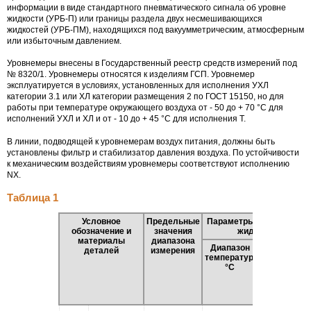
информации в виде стандартного пневматического сигнала об уровне
жидкости (УРБ-П) или границы раздела двух несмешивающихся
жидкостей (УРБ-ПМ), находящихся под вакуумметрическим, атмосферным
или избыточным давлением.
Уровнемеры внесены в Государственный реестр средств измерений под
№ 8320/1. Уровнемеры относятся к изделиям ГСП. Уровнемер
эксплуатируется в условиях, установленных для исполнения УХЛ
категории 3.1 или ХЛ категории размещения 2 по ГОСТ 15150, но для
работы при температуре окружающего воздуха от - 50 до + 70 °С для
исполнений УХЛ и ХЛ и от - 10 до + 45 °С для исполнения Т.
В линии, подводящей к уровнемерам воздух питания, должны быть
установлены фильтр и стабилизатор давления воздуха. По устойчивости
к механическим воздействиям уровнемеры соответствуют исполнению
NX.
Таблица 1
Условное
Предельные
Параметры измеряемой
обозначение и
значения
жидкости
материалы
диапазона
Диапазон
Предельно
деталей
измерения
температур,
допустимое
°С
рабочее
избыточное
давление,
МПа