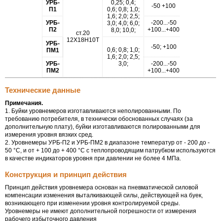
УРБ-
0,25; 0,4;
-50 +100
П1
0,6; 0,8; 1,0;
2,5; 4,0;
1,6; 2,0; 2,5;
6,3; 10,0
УРБ-
-200...-50
3,0; 4,0; 6,0;
П2
+100...+400
8,0; 10,0;
ст.20
12Х18Н10Т
УРБ-
-50; +100
0,6; 0,8; 1,0;
ПМ1
1,6; 2,0; 2,5;
2,5; 4,0;
УРБ-
3,0;
-200...-50
ПМ2
+100...+400
Технические данные
Примечания.
1. Буйки уровнемеров изготавливаются неполированными. По
требованию потребителя, в технически обоснованных случаях (за
дополнительную плату), буйки изготавливаются полированными для
измерения уровня вязких сред.
2. Уровнемеры УРБ-П2 и УРБ-ПМ2 в диапазоне температур от - 200 до -
50 °С, и от + 100 до + 400 °С с теплопроводящим патрубком используются
в качестве индикаторов уровня при давлении не более 4 МПа.
Конструкция и принцип действия
Принцип действия уровнемера основан на пневматической силовой
компенсации изменения выталкивающей силы, действующей на буек,
возникающего при изменении уровня контролируемой среды.
Уровнемеры не имеют дополнительной погрешности от измерения
рабочего избыточного давления