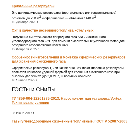
Криогенные резервуары
Это цилиндрические резервуары (вертикальные или горизонтальные)
3
3
объемом до 250 м
и сферические ― объемом 1440 м
.
15 Декабря 2025 г.
СУГ в качестве резервного топлива котельных
Получение синтетического природного газа SNG и сжиженного
углеводородного газа СУГ при помощи смесительных установок Metan для
резервного газоснабжения котельных
12 Февраля 2025 г.
Особенности изготовления и монтажа сферических резервуаров
для хранения сжиженного газа
Сферические резервуары, или как их еще называют шаровые резервуары,
являются наиболее удобной формой для хранения сжиженного газа при
высоких давлениях (до 2,0 МПа) и больших объемов
18 Января 2025 г.
ГОСТы и СНиПы
ТУ 4859-004-12261875-2013. Насосно-счетная установка Vortex.
Технические условия
08 Июня 2017 г.
Газы углеводородные сжиженные топливные. ГОСТ Р 52087-2003