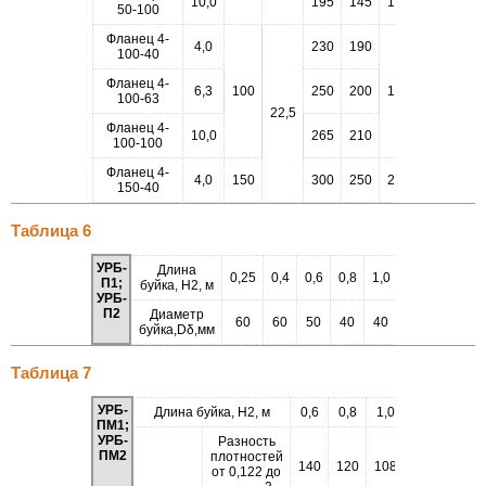
10,0
195
145
102
50-100
Фланец 4-
4,0
230
190
100-40
Фланец 4-
6,3
100
250
200
149
129
100-63
22,5
4,5
Фланец 4-
10,0
265
210
100-100
Фланец 4-
4,0
150
300
250
203
183
150-40
Таблица 6
УРБ-
Длина
0,25
0,4
0,6
0,8
1,0
1,6
2,0
2,
П1;
буйка, Н2, м
УРБ-
П2
Диаметр
60
60
50
40
40
30
25
2
буйка,Dδ,мм
Таблица 7
УРБ-
Длина буйка, Н2, м
0,6
0,8
1,0
1,6
2,0
2
ПМ1;
УРБ-
Разность
ПМ2
плотностей
140
120
108
83
76
от 0,122 до