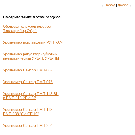
←
назад
|
далее
→
Смотрите также в этом разделе:
Обогреватель уровнемеров
Теплоприбор
ОУр-1
Уровнемер поплавковый
РУПТ-АМ
Уровнемер регулятор буйковый
пневматический УРБ-П, УРБ-ПМ
Уровнемер Сенсор
ПМП-062
Уровнемер Сенсор
ПМП-076
Уровнемер Сенсор
ПМП-118-ВЦ
и ПМП-
118-2ПИ-3В
Уровнемер Сенсор
ПМП-118
,
ПМП-138
(СИ СЕНС)
Уровнемер Сенсор
ПМП-201