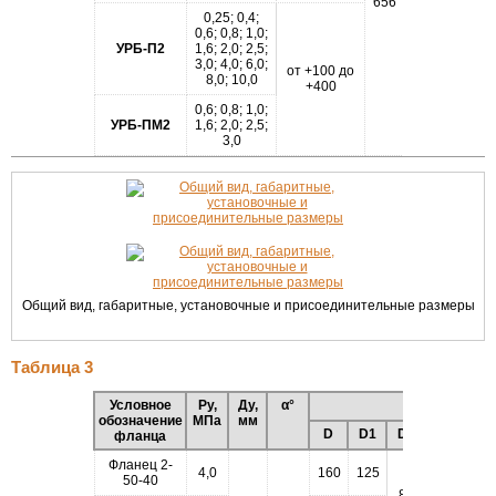
656
590
0,25; 0,4;
0,6; 0,8; 1,0;
УРБ-П2
1,6; 2,0; 2,5;
3,0; 4,0; 6,0;
от +100 до
16
8,0; 10,0
+400
0,6; 0,8; 1,0;
УРБ-ПМ2
1,6; 2,0; 2,5;
3,0
Общий вид, габаритные, установочные и присоединительные размеры
Таблица 3
Условное
Ру,
Ду,
α°
Размеры, мм
обозначение
МПа
мм
D
D1
D4
D3
h1
фланца
Фланец 2-
4,0
160
125
50-40
87