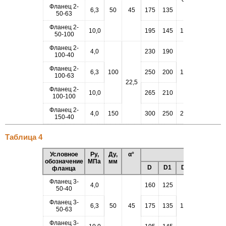
Фланец 2-
6,3
50
45
175
135
4
50-63
Фланец 2-
10,0
195
145
102
50-100
Фланец 2-
4,0
230
190
-
100-40
Фланец 2-
6,3
100
250
200
149
100-63
22,5
4,5
Фланец 2-
10,0
265
210
100-100
Фланец 2-
4,0
150
300
250
203
150-40
Таблица 4
Условное
Ру,
Ду,
α°
Размеры, м
обозначение
МПа
мм
D
D1
D2
D6
h1
фланца
Фланец 3-
4,0
160
125
50-40
Фланец 3-
6,3
50
45
175
135
102
88
50-63
Фланец 3-