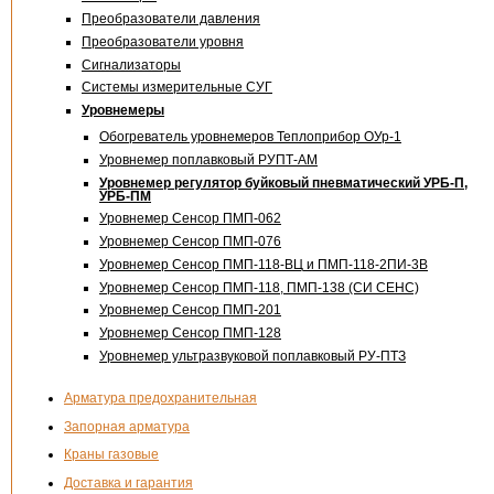
Преобразователи давления
Преобразователи уровня
Сигнализаторы
Системы измерительные СУГ
Уровнемеры
Обогреватель уровнемеров Теплоприбор
ОУр-1
Уровнемер поплавковый
РУПТ-АМ
Уровнемер регулятор буйковый пневматический УРБ-П,
УРБ-ПМ
Уровнемер Сенсор
ПМП-062
Уровнемер Сенсор
ПМП-076
Уровнемер Сенсор
ПМП-118-ВЦ
и ПМП-
118-2ПИ-3В
Уровнемер Сенсор
ПМП-118
,
ПМП-138
(СИ СЕНС)
Уровнемер Сенсор
ПМП-201
Уровнемер Сенсор ПМП-128
Уровнемер ультразвуковой поплавковый
РУ-ПТЗ
Арматура предохранительная
Запорная арматура
Краны газовые
Доставка и гарантия