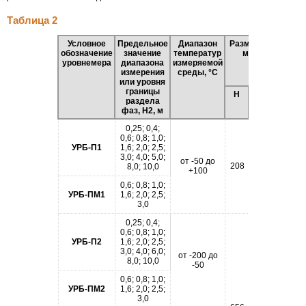
Таблица 2
Условное
Предельное
Диапазон
Размеры,
Масса,
обозначение
значение
температур
мм
кг (без
уровнемера
диапа­зона
измеряемой
буйка)
измерения
среды, °С
или уровня
границы
Н
Н1
раздела
фаз, Н2, м
0,25; 0,4;
0,6; 0,8; 1,0;
УРБ-П1
1,6; 2,0; 2,5;
3,0; 4,0; 5,0;
от -50 до
208
150
11
8,0; 10,0
+100
0,6; 0,8; 1,0;
УРБ-ПМ1
1,6; 2,0; 2,5;
3,0
0,25; 0,4;
0,6; 0,8; 1,0;
УРБ-П2
1,6; 2,0; 2,5;
3,0; 4,0; 6,0;
от -200 до
16
8,0; 10,0
-50
0,6; 0,8; 1,0;
УРБ-ПМ2
1,6; 2,0; 2,5;
3,0