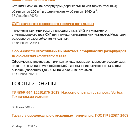
Это цилиндрические резервуары (вертикальные или горизонтальные)
3
3
объемом до 250 м
и сферические ― объемом 1440 м
.
15 Декабря 2025 г.
СУГ в качестве резервного топлива котельных
Получение синтетического природного газа SNG и сжиженного
углеводородного газа СУГ при помощи смесительных установок Metan для
резервного газоснабжения котельных
12 Февраля 2025 г.
Особенности изготовления и монтажа сферических резервуаров
для хранения сжиженного газа
Сферические резервуары, или как их еще называют шаровые резервуары,
являются наиболее удобной формой для хранения сжиженного газа при
высоких давлениях (до 2,0 МПа) и больших объемов
18 Января 2025 г.
ГОСТы и СНиПы
ТУ 4859-004-12261875-2013. Насосно-счетная установка Vortex.
Технические условия
08 Июня 2017 г.
Газы углеводородные сжиженные топливные. ГОСТ Р 52087-2003
26 Апреля 2017 г.