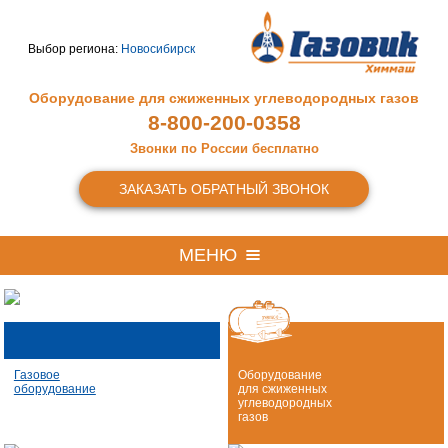
Выбор региона:
Новосибирск
Оборудование для сжиженных
углеводородных газов
8-800-200-0358
Звонки по России бесплатно
ЗАКАЗАТЬ ОБРАТНЫЙ ЗВОНОК
МЕНЮ
Газовое
Оборудование
оборудование
для сжиженных
углеводородных
газов