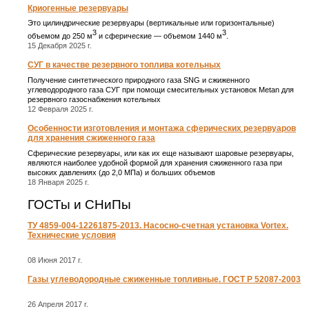
Криогенные резервуары
Это цилиндрические резервуары (вертикальные или горизонтальные)
3
3
объемом до 250 м
и сферические ― объемом 1440 м
.
15 Декабря 2025 г.
СУГ в качестве резервного топлива котельных
Получение синтетического природного газа SNG и сжиженного
углеводородного газа СУГ при помощи смесительных установок Metan для
резервного газоснабжения котельных
12 Февраля 2025 г.
Особенности изготовления и монтажа сферических резервуаров
для хранения сжиженного газа
Сферические резервуары, или как их еще называют шаровые резервуары,
являются наиболее удобной формой для хранения сжиженного газа при
высоких давлениях (до 2,0 МПа) и больших объемов
18 Января 2025 г.
ГОСТы и СНиПы
ТУ 4859-004-12261875-2013. Насосно-счетная установка Vortex.
Технические условия
08 Июня 2017 г.
Газы углеводородные сжиженные топливные. ГОСТ Р 52087-2003
26 Апреля 2017 г.