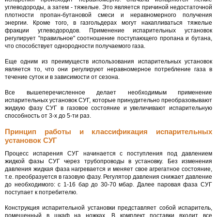
углеводороды, а затем - тяжелые. Это является причиной недостаточной
плотности пропан-бутановой смеси и неравномерного получения
энергии. Кроме того, в газгольдерах могут накапливаться тяжелые
фракции углеводородов. Применение испарительных установок
регулирует "правильное" соотношение поступающего пропана и бутана,
что способствует однородности получаемого газа.
Еще одним из преимуществ использования испарительных установок
является то, что они регулируют неравномерное потребление газа в
течение суток и в зависимости от сезона.
Все вышеперечисленное делает необходимым применение
испарительных установок СУГ, которые принудительно преобразовывают
жидкую фазу СУГ в газовое состояние и увеличивают испарительную
способность от 3-х до 5-ти раз.
Принцип работы и классификация испарительных
установок СУГ
Процесс испарения СУГ начинается с поступления под давлением
жидкой фазы СУГ через трубопроводы в установку. Без изменения
давления жидкая фаза нагревается и меняет свое агрегатное состояние,
т.е. преобразуется в газовую фазу. Регулятор давления снижает давление
до необходимого: с 1-16 бар до 30-70 мбар. Далее паровая фаза СУГ
поступает к потребителю.
Конструкция испарительной установки представляет собой испаритель,
помещенный в шкаф на ножках. В комплект поставки входит все