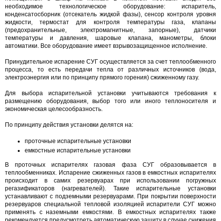
необходимое технологическое оборудование: испаритель,
конденсатосборник (отсекатель жидкой фазы), сенсор контроля уровня
жидкости, термостат для контроля температуры газа, клапаны
(предохранительные, электромагнитные, запорные), датчики
температуры и давления, шаровые клапана, манометры, блоки
автоматики. Все оборудование имеет взрывозащищенное исполнение.
Принудительное испарение СУГ осуществляется за счет теплообменного
процесса, то есть передачи тепла от различных источников (вода,
электроэнергия или по принципу прямого горения) сжиженному газу.
Для выбора испарительной установки учитываются требования к
размещению оборудования, выбор того или иного теплоносителя и
экономическая целесообразность.
По принципу действия установки делятся на:
проточные испарительные установки
емкостные испарительные установки
В проточных испарителях газовая фаза СУГ образовывается в
теплообменниках. Испарение сжиженных газов в емкостных испарителях
происходит в самих резервуарах при использовании погружных
регазификаторов (нагревателей). Такие испарительные установки
устанавливают с подземными резервуарами. При покрытии поверхности
резервуаров специальной тепловой изоляцией испарители СУГ можно
применять с наземными емкостями. В емкостных испарителях также
рекомендуется предусмотреть автоматическую защиту в случае снижения