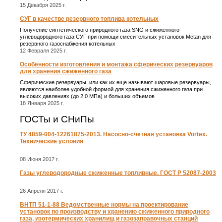
15 Декабря 2025 г.
СУГ в качестве резервного топлива котельных
Получение синтетического природного газа SNG и сжиженного
углеводородного газа СУГ при помощи смесительных установок Metan для
резервного газоснабжения котельных
12 Февраля 2025 г.
Особенности изготовления и монтажа сферических резервуаров
для хранения сжиженного газа
Сферические резервуары, или как их еще называют шаровые резервуары,
являются наиболее удобной формой для хранения сжиженного газа при
высоких давлениях (до 2,0 МПа) и больших объемов
18 Января 2025 г.
ГОСТы и СНиПы
ТУ 4859-004-12261875-2013. Насосно-счетная установка Vortex.
Технические условия
08 Июня 2017 г.
Газы углеводородные сжиженные топливные. ГОСТ Р 52087-2003
26 Апреля 2017 г.
ВНТП 51-1-88 Ведомственные нормы на проектирование
установок по производству и хранению сжиженного природного
газа, изотермических хранилищ и газозаправочных станций