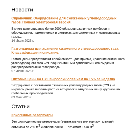
Новости
Справочник. Оборудование для сжиженных углеводородных
газов. Полная электронная версия.
В книге дано описание более 2000 образцов различных приборов и
оборудования, применяемых в системах для сжиженных углеводородных
газов...
14 Июля 2026 г.
Газгольдеры для хранения сжиженного углеводородного газа.
Классификация и описание.
Газгольдеры представляют собой емкость для приема, хранения сжиженного
углеводородного газа СУГ под избыточным давлением и его выдачи в
распределительные газопроводы.
07 Июня 2026 г.
Оптовые цены на СУГ выросли более чем на 15% за неделю
Затруднения с поставками сжиженных углеводородных газов (СУГ) на
мировом рынке вызвали рост их котировок и отпускных цен у крупнейших
глобальных производителей.
03 Мая 2026 г.
Статьи
Криогенные резервуары
Это цилиндрические резервуары (вертикальные или горизонтальные)
3
3
объемом до 250 м
и сферические ― объемом 1440 м
.