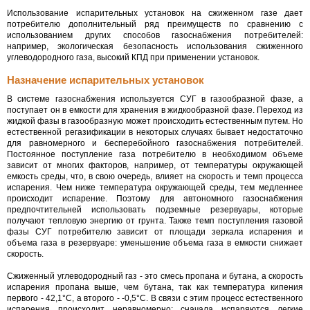
Использование испарительных установок на сжиженном газе дает
потребителю дополнительный ряд преимуществ по сравнению с
использованием других способов газоснабжения потребителей:
например, экологическая безопасность использования сжиженного
углеводородного газа, высокий КПД при применении установок.
Назначение испарительных установок
В системе газоснабжения используется СУГ в газообразной фазе, а
поступает он в емкости для хранения в жидкообразной фазе. Переход из
жидкой фазы в газообразную может происходить естественным путем. Но
естественной регазификации в некоторых случаях бывает недостаточно
для равномерного и бесперебойного газоснабжения потребителей.
Постоянное поступление газа потребителю в необходимом объеме
зависит от многих факторов, например, от температуры окружающей
емкость среды, что, в свою очередь, влияет на скорость и темп процесса
испарения. Чем ниже температура окружающей среды, тем медленнее
происходит испарение. Поэтому для автономного газоснабжения
предпочтительней использовать подземные резервуары, которые
получают тепловую энергию от грунта. Также темп поступления газовой
фазы СУГ потребителю зависит от площади зеркала испарения и
объема газа в резервуаре: уменьшение объема газа в емкости снижает
скорость.
Сжиженный углеводородный газ - это смесь пропана и бутана, а скорость
испарения пропана выше, чем бутана, так как температура кипения
первого - 42,1°С, а второго - -0,5°С. В связи с этим процесс естественного
испарения происходит неравномерно: сначала испаряются легкие