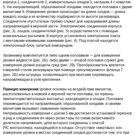
корпуса 1, соединителя 2, измерительных зондов 3, заглушки 4 с хомутом
5. На направляющей, образованной зондами, находится поплавок с двумя
магнитами 6. Измерение уровня происходит на длине зондов — длина
каждого зонда и их количество подбираются по высоте резервуара.
Соединители (пустотелые трубки) служат для наращивания длины
направляющей в верхней части. Электрические соединения корпуса
(рис. 3), зондов, соединителей (рис. 5) осуществляется с помощью
коаксиальных разъемов. В корпусе установлена электронная плата
с винтовыми клеммными зажимами (рис. 4). Под платой находится
электронный блок, залитый компаундом.
Уровнемер комплектуется либо одним поплавком — для измерения
уровня жидкости (рис. 2Б), либо двумя — второй поплавок служит для
измерения уровня раздела сред (рис. 2В). Преобразователь крепится
к верхней стенке резервуара при помощи «регулируемого» фланца 7
(рис. 2Б) или штуцера, позволяющего при монтаже перемещать
направляющую в узле крепления.
Принцип измерения
уровня основан на воздействии магнитов,
расположенных в нижней и верхней части поплавка, на герконы
(магниточувствительные контакты), находящиеся в зондах. Поплавок
перемещается по направляющей, образованной зондами, и своими
магнитами вызывает замыкание герконов.
Непрерывность измерения с шагом 5 мм достигается установкой герконов
в ряд и соединением их через резисторы по схеме резистивного
делителя напряжения, цепи которого соединены с платой
PIC-контроллера
, находящейся в зондах. Отсутствие «мертвых» зон
измерения уровня в местах соединений зондов достигается тем, что при