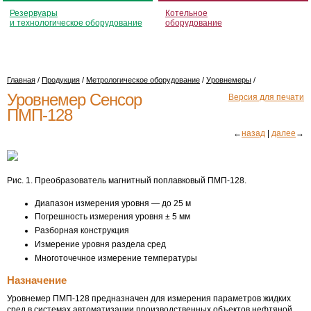
Резервуары
Котельное
и технологическое оборудование
оборудование
Главная
/
Продукция
/
Метрологическое оборудование
/
Уровнемеры
/
Уровнемер Сенсор
Версия для печати
ПМП-128
←
назад
|
далее
→
Рис. 1. Преобразователь магнитный поплавковый ПМП-128.
Диапазон измерения уровня — до 25 м
Погрешность измерения уровня ± 5 мм
Разборная конструкция
Измерение уровня раздела сред
Многоточечное измерение температуры
Назначение
Уровнемер
ПМП-128
предназначен для измерения параметров жидких
сред в системах автоматизации производственных объектов нефтяной,