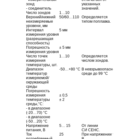
зонд
указанных
- соединитель
значений.
Число зондов
1…10
Верхний/нижний
50/60…110
Определяется
неизмеряемые
типом поплавка.
уровени, мм
Интервал
5 мм
измерения уровня
(разрешающая
способность)
Погрешность
± 5 мм
измерения уровня
Число точек
1…10
Определяется
измерения
числом зондов.
температуры, шт.
Диапазон
-50…+80
°С
В невзрывоопасной
температур
среде до 99
°С
измеряемой/
окружающей
среды
Погрешность
измерения
± 0,5
температуры
± 2
среды,°С:
- в диапазоне
(-20…70) °С
- в диапазоне
(-50…20) °С
Напряжение
5… 15
От линии
питания, В
СИ СЕНС.
Ток
25
При напряжении 9
потребляемый,
В.