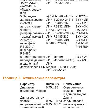
«АРМ-АЗС»
,
ЛИН-RS232-220В
.
«АРМ-КТП»
,
«Градуировка»
и др.
5.Передача
а)
ЛИН-4-20
мА-DIN
;
а) ВУУК-
ЛИН-4-20
мА;
данных в другие
ЛИН-4-20
мА-24В
. б)
ВУУК-
ЛИН-4-20
мА-24
системы
ЛИН-RS485
/232;
ВУУК-2КВ-
СВ-ЛИН-RS
автоматизации
ЛИН-RS232
; ЛИН-
ВУУК-3КВ-СВ-ЛИН-
через: a)
RS232-12
/24В;
RS232-12
/24В; ВУУК-3
унифицированный
ЛИН-RS232-220В
. в)
СВ-
ЛИН-RS232-220В
. в
токовый выход 4-
ЛИН-RS485
/232;
ВУУК-2КВ-
20 мА; б)
ЛИН-RS485
; ЛИН-
СВ-ЛИН-RS485Modbus
интерфейс
RS485-12
/24В;
ЛИН-3КВ-СВ-
RS-232
; в)
ЛИН-RS485Modbus-12
интерфейс
RS-485
.
6. Дистанционная
ЛИН-Модем
;
ВУУК-2КВ-
СВ-ЛИН-Mо
передача
данных
ЛИН-Модем-12
/24В;
ВУУК-3КВ-
СВ-ЛИН-12
/
и удалённый
ЛИН-
доступ через GSM
Модем-БП220-1GSM
;
ЛИН-GSM-12В
.
Таблица 3. Технические параметры
Параметр
Значение
Примечание
Диапазон
0,75…25
Определяется
измерения уровня
количеством
и длиной зондов.
Длина составных
Длина
частей
0,75 / 1,5 / 3
соединителей
направляющей, м:
0,25 / 0,5 / 1
по заказу может
- измерительный
отличаться от