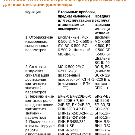
для комплектации уровнемера.
Функция
Вторичные приборы,
предназначенные
Предназначенные дл
для эксплуатации в
эксплуатации во
отапливаемых
взрывоопасных зонах
помещениях:
имеющие климатичес
исполнение УХЛ1
1. Отображение
Дисплейные: МС-
Дисплейные: МС-
К-500
измеренных,
К-500-2
; МС-К-500-2-
МС-К-500-
2-НЖ-ВЗ
; ВС
вычисленных
ДУ;
ВС-К-500
; ВС-
К-500
; ВС-
К-500-2
; МС-
параметров
К-500-2
. Шкальный:
К-500-
БП-ЛИН-ВЗ
; МС-
МС-Ш-8
×8
К-500- БП-
ЛИН-НЖ-ВЗ
.
Шкальные:
МС-Ш-8
×
8-
ВС-Ш-40
.
2. Световая
МС-
К-500-2
/МС-
ВС-5
;
ВС-3-12В
и звуковая
К-
500-2-ДУ
(в комплекте с БПК-…-Г
сигнализация
(встроенный
ВС-3- 220В (питание
достижения
пьезозвонок);
СП-Г-1
~220 В
, коммутируемое
критических
(в комплекте с БПК-
контактами реле БК-…,
значений
…-ГС),
БПК-…)
параметров
3.Переключение
БК-2Р
;
БК-220В-5Р
;
БК-2Р-ВЗ
; БК-
220В-5Р-
контактов реле
БК-220В-8Р
; БК-
БК-
220В-8Р-ВЗ
; БК-24В
при достижении
24В-5Р
;
БК-24В-8Р
;
5Р-ВЗ
; БК-
24В-8Р-ВЗ
;
критических
БПК-
220В-4Р-ГС
;
БПК-220В-
4Р-ГС-ВЗ
;
значений
БПК-12
(-24)
В-2Р-ГС
,
БПК-12
(- 24)В-
2Р-ГС-В
параметров
БПК-12
(-24)
В-5Р
;
БПК-12
(-24)
В-5Р-ВЗ
;
4. Подключение
ЛИН-RS485
/232;
ЛИН-RS485
/232;
ЛИН-
к компьютеру для
ЛИН-USB
;
ЛИН-RS232
;
работы
ЛИН-RS232
;
ЛИН-RS232-12
/24В;
с программами
ЛИН-RS232-12
/24В;
ЛИН-RS232-220В
.