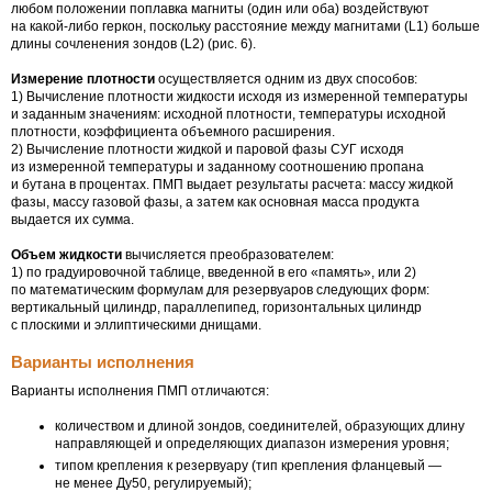
любом положении поплавка магниты (один или оба) воздействуют
на
какой-либо
геркон, поскольку расстояние между магнитами (L1) больше
длины сочленения зондов (L2) (рис. 6).
Измерение плотности
осуществляется одним из двух способов:
1) Вычисление плотности жидкости исходя из измеренной температуры
и заданным значениям: исходной плотности, температуры исходной
плотности, коэффициента объемного расширения.
2) Вычисление плотности жидкой и паровой фазы СУГ исходя
из измеренной температуры и заданному соотношению пропана
и бутана в процентах. ПМП выдает результаты расчета: массу жидкой
фазы, массу газовой фазы, а затем как основная масса продукта
выдается их сумма.
Объем жидкости
вычисляется преобразователем:
1) по градуировочной таблице, введенной в его «память», или 2)
по математическим формулам для резервуаров следующих форм:
вертикальный цилиндр, параллепипед, горизонтальных цилиндр
с плоскими и эллиптическими днищами.
Варианты исполнения
Варианты исполнения ПМП отличаются:
количеством и длиной зондов, соединителей, образующих длину
направляющей и определяющих диапазон измерения уровня;
типом крепления к резервуару (тип крепления фланцевый —
не менее Ду50, регулируемый);