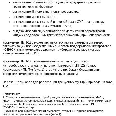
вычисление объема жидкости для резервуаров с простыми
геометрическими формами;
вычисление %-ного заполнения резервуара;
вычисление массы жидкости;
вычисление массы жидкой и газовой фазы СУГ по заданному
соотношению пропана и бутана в %-ах;
выдача управляющих сигналов при достижении параметрами
жидких сред заданных критических значений, при неисправности.
Уровнемер
ПМП-128
может применяться как автономно в системах
автоматизации производственных объектов, поддерживающих протокол
«СЕНС», так и комплекте с другими приборами в составе системы
измерительной «СЕНС».
Уровнемер
ПМП-128
в минимальной комплектации состоит
из преобразователя магнитного поплавкового
ПМП-128
(далее
именуемого «ПМП») (рис. 1), вторичного прибора и блока питания,
которыми комплектуется в соответствии с заказом.
Перечень приборов для реализации требуемых функций приведен в табл.
1, 2.
Примечания:
1. Символы в наименованиях приборов указывают на их назначение: «МС»,
«ВС» — сигнализатор (показывающий сигнализирующий), БК — блок коммутации
(релейный), БПК -блок питания коммутации, БП — блок питания, ЛИН…
(
ВУУК-ЛИН
) — адаптер.
2. Функцию блока питания может выполнять вторичный прибор или адаптер,
имеющие встроенный блок питания (табл.1).