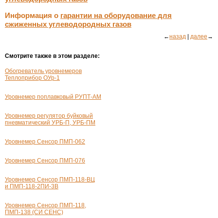
Информация о
гарантии на оборудование для
сжиженных углеводородных газов
←
назад
|
далее
→
Смотрите также в этом разделе:
Обогреватель уровнемеров
Теплоприбор
ОУр-1
Уровнемер поплавковый
РУПТ-АМ
Уровнемер регулятор буйковый
пневматический УРБ-П, УРБ-ПМ
Уровнемер Сенсор
ПМП-062
Уровнемер Сенсор
ПМП-076
Уровнемер Сенсор
ПМП-118-ВЦ
и ПМП-
118-2ПИ-3В
Уровнемер Сенсор
ПМП-118
,
ПМП-138
(СИ СЕНС)