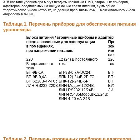
3. В составе уровнемера могут входить несколько ПМП, вторичных приборов,
адаптеров, соединяемых на общую линию
связи-питания
, суммарное
теоретическое число которых, не должно превышать 254 — максимального числа
«адресов» в линии.
Таблица 1. Перечень приборов для обеспечения питания
уровнемера.
Блоки питания / вторичные приборы и адаптеры со встроен
предназначенные для эксплуатации
Предназначенны
в помещениях,
зонах,
при напряжении питания:
имеющие климати
напряжении пита
220
12 (24) В постоянного
220 В переменно
В переменного
тока
тока
тока
БП-9В-1А
;
БП-9В-0
,
7А-DC24
;
БП-
9В-1А-ВЗ
,
БП-9В-0
,4А;
БПК-12
(-24)
В-2Р-ГС
;
БП-9В-0
,
3А-КН-В
БПК-
220В-4Р-ГС
;
БПК-12
(-24)
В-5Р
;
БПК-220В-
4Р-ГС-
ЛИН-RS232-220В
.
ЛИН-Модем-12
/24В;
ВУУК-
ЛИН-RS232-12
/24В;
ЛИН-RS232-220В
ЛИН-RS485Modbus-12
/24В;
ЛИН-4-20
мА-24В
.
Таблица 2. Перечень вторичных приборов и адаптеров