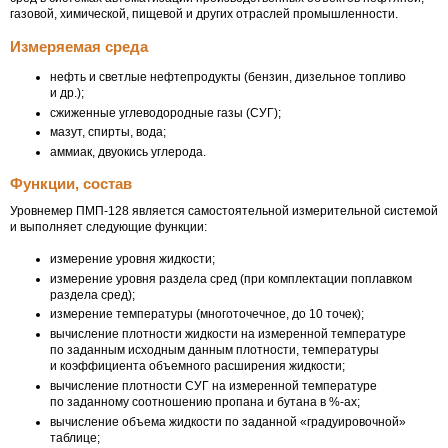
газовой, химической, пищевой и других отраслей промышленности.
Измеряемая среда
нефть и светлые нефтепродукты (бензин, дизельное топливо
и др.);
сжиженные углеводородные газы (СУГ);
мазут, спирты, вода;
аммиак, двуокись углерода.
Функции, состав
Уровнемер
ПМП-128
является самостоятельной измерительной системой
и выполняет следующие функции:
измерение уровня жидкости;
измерение уровня раздела сред (при комплектации поплавком
раздела сред);
измерение температуры (многоточечное, до 10 точек);
вычисление плотности жидкости на измеренной температуре
по заданным исходным данным плотности, температуры
и коэффициента объемного расширения жидкости;
вычисление плотности СУГ на измеренной температуре
по заданному соотношению пропана и бутана в %-ах;
вычисление объема жидкости по заданной «градуировочной»
таблице;