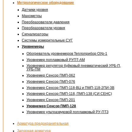
Метрологическое оборудование
Датчики уровня
Манометры
Преобразователи давления
Преобразователи уровня
Сигнализаторы
Системы измерительные СУГ
Уровнемеры
Обогреватель уровнемеров Теплоприбор
ОУр-1
Уровнемер поплавковый
РУПТ-АМ
Уровнемер регулятор буйковый пневматический УРБ-П,
УРБ-ПМ
Уровнемер Сенсор
ПМП-062
Уровнемер Сенсор
ПМП-076
Уровнемер Сенсор
ПМП-118-ВЦ
и ПМП-
118-2ПИ-3В
Уровнемер Сенсор
ПМП-118
,
ПМП-138
(СИ СЕНС)
Уровнемер Сенсор
ПМП-201
Уровнемер Сенсор ПМП-128
Уровнемер ультразвуковой поплавковый
РУ-ПТЗ
Арматура предохранительная
Запорная арматура