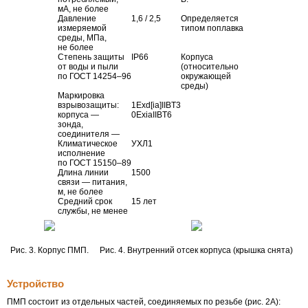
мА, не более
Давление
1,6 / 2,5
Определяется
измеряемой
типом поплавка
среды, МПа,
не более
Степень защиты
IP66
Корпуса
от воды и пыли
(относительно
по
ГОСТ 14254–96
окружающей
среды)
Маркировка
взрывозащиты:
1Еxd[ia]IIBT3
корпуса —
0ExiaIIBT6
зонда,
соединителя —
Климатическое
УХЛ1
исполнение
по
ГОСТ 15150–89
Длина линии
1500
связи — питания,
м, не более
Средний срок
15 лет
службы, не менее
Рис. 3. Корпус ПМП.
Рис. 4. Внутренний отсек корпуса (крышка снята)
Устройство
ПМП состоит из отдельных частей, соединяемых по резьбе (рис. 2А):