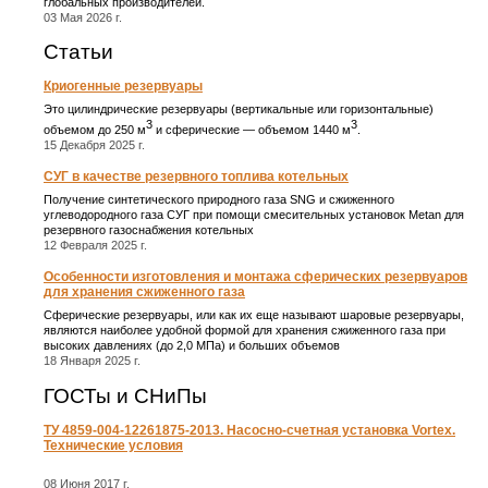
глобальных производителей.
03 Мая 2026 г.
Статьи
Криогенные резервуары
Это цилиндрические резервуары (вертикальные или горизонтальные)
3
3
объемом до 250 м
и сферические ― объемом 1440 м
.
15 Декабря 2025 г.
СУГ в качестве резервного топлива котельных
Получение синтетического природного газа SNG и сжиженного
углеводородного газа СУГ при помощи смесительных установок Metan для
резервного газоснабжения котельных
12 Февраля 2025 г.
Особенности изготовления и монтажа сферических резервуаров
для хранения сжиженного газа
Сферические резервуары, или как их еще называют шаровые резервуары,
являются наиболее удобной формой для хранения сжиженного газа при
высоких давлениях (до 2,0 МПа) и больших объемов
18 Января 2025 г.
ГОСТы и СНиПы
ТУ 4859-004-12261875-2013. Насосно-счетная установка Vortex.
Технические условия
08 Июня 2017 г.