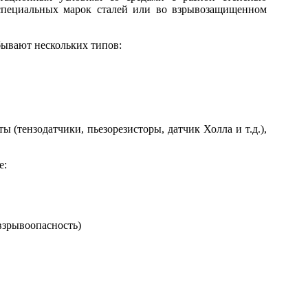
 специальных марок сталей или во взрывозащищенном
бывают нескольких типов:
 (тензодатчики, пьезорезисторы, датчик Холла и т.д.),
е:
 взрывоопасность)