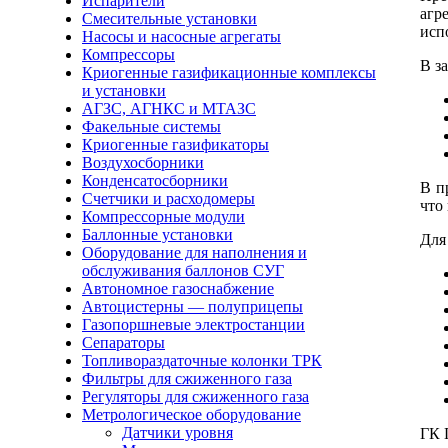
Испарители
агр
Смесительные установки
исп
Насосы и насосные агрегаты
Компрессоры
В з
Криогенные газификационные комплексы
и установки
АГЗС, АГНКС и МТАЗС
Факельные системы
Криогенные газификаторы
Воздухосборники
Конденсатосборники
В п
Счетчики и расходомеры
что
Компрессорные модули
Баллонные установки
Для
Оборудование для наполнения и
обслуживания баллонов СУГ
Автономное газоснабжение
Автоцистерны — полуприцепы
Газопоршневые электростанции
Сепараторы
Топливораздаточные колонки ТРК
Фильтры для сжиженного газа
Регуляторы для сжиженного газа
Метрологическое оборудование
Датчики уровня
ГК 