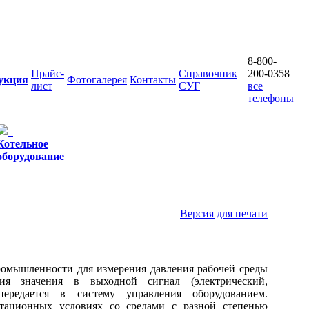
8-800-
Прайс-
Справочник
200-0358
укция
Фотогалерея
Контакты
лист
СУГ
все
телефоны
Котельное
оборудование
Версия для печати
омышленности для измерения давления рабочей среды
ия значения в выходной сигнал (электрический,
ередается в систему управления оборудованием.
атационных условиях со средами с разной степенью