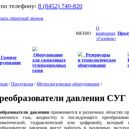
 по телефону:
8 (8452) 740-820
азать обратный звонок
О
МЕНЮ
компании
Прод
«Газовик»
Оборудование
Резервуары
Газовое
для сжиженных
и технологическое
рудование
углеводородных
оборудование
газов
вная
/
Продукция
/
Метрологическое оборудование
/
реобразователи давления СУГ
образователи давления
применяются в различных областях пр
иженного газа, жидкости) и последующего преобразован
вматический, гидравлический или цифровой), который п
образователи давления могут работать в различных эксплу