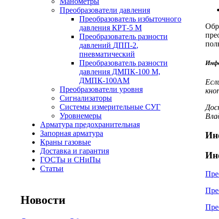
Манометры
Преобразователи давления
Преобразователь избыточного
Обр
давления
КРТ-5
М
пре
Преобразователь разности
пол
давлений
ДПП-2
,
пневматический
Преобразователь разности
Инфо
давления ДМПК-100 М,
ДМПК-100АМ
Есл
Преобразователи уровня
кно
Сигнализаторы
Системы измерительные СУГ
Дос
Уровнемеры
Вла
Арматура предохранительная
Запорная арматура
Ин
Краны газовые
Доставка и гарантия
Ин
ГОСТы и СНиПы
Статьи
Пре
Пре
Новости
Пре