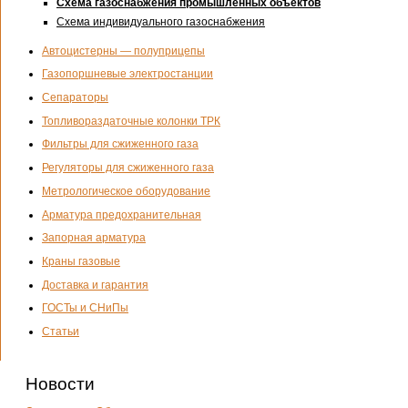
Схема газоснабжения промышленных объектов
Схема индивидуального газоснабжения
Автоцистерны — полуприцепы
Газопоршневые электростанции
Сепараторы
Топливораздаточные колонки ТРК
Фильтры для сжиженного газа
Регуляторы для сжиженного газа
Метрологическое оборудование
Арматура предохранительная
Запорная арматура
Краны газовые
Доставка и гарантия
ГОСТы и СНиПы
Статьи
Новости