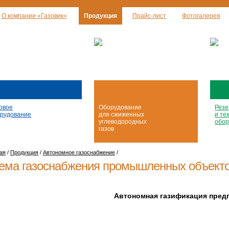
О компании «Газовик»
Продукция
Прайс-лист
Фотогалерея
овое
Оборудование
Резе
рудование
для сжиженных
и те
углеводородных
обор
газов
ая
/
Продукция
/
Автономное газоснабжение
/
ема газоснабжения промышленных объект
Автономная газификация пред