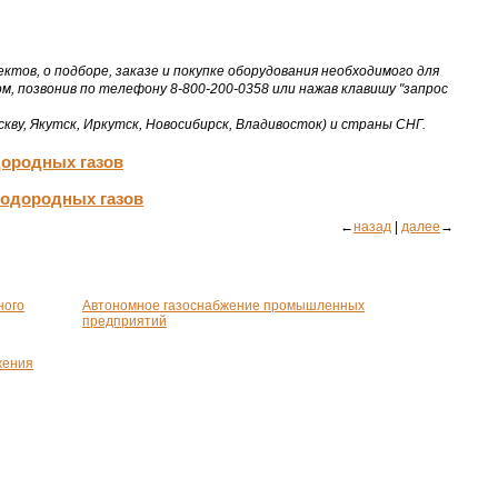
ов, о подборе, заказе и покупке оборудования необходимого для
м, позвонив по телефону 8-800-200-0358 или нажав клавишу "запрос
кву, Якутск, Иркутск, Новосибирск, Владивосток) и страны СНГ.
дородных газов
водородных газов
←
назад
|
далее
→
ного
Автономное газоснабжение промышленных
предприятий
жения