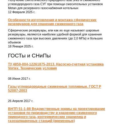
углеводородного газа СУГ при помощи смесительных установок
Metan для резервного газоснабжения котельных
12 Февраля 2025 г.
Особенности изготовления и монтажа сферических
резервуаров для хранения сжиженного газа
Сферические резервуары, или как их еще называют шаровые
резервуары, являются наиболее удобной формой для хранения
сжиженного газа при высоких давлениях (до 2,0 МПа) и больших
объемов
18 Января 2025 г.
ГОСТы и СНиПы
ТУ 4859-004-12261875-2013. Насосно-счетная установка
Vortex. Технические условия
08 Июня 2017 г.
Газы углеводородные сжиженные топливные. ГОСТ Р
52087-2003
26 Апреля 2017 г.
ВНТП 51-1-88 Ведомственные нормы на проектирование
установок по производству и хранению сжиженного
природного газа, изотермических хранилищ и
газозаправочных станций (временные)