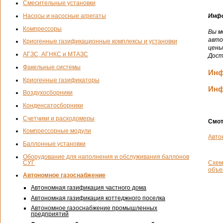
Смесительные установки
Насосы и насосные агрегаты
Инфо
Компрессоры
Вы м
авто
Криогенные газификационные комплексы и установки
цены
АГЗС, АГНКС и МТАЗС
Дост
Факельные системы
Инф
Криогенные газификаторы
Инф
Воздухосборники
Конденсатосборники
Счетчики и расходомеры
Смот
Компрессорные модули
Авто
Баллонные установки
Оборудование для наполнения и обслуживания баллонов
СУГ
Схем
объе
Автономное газоснабжение
Автономная газификация частного дома
Автономная газификация коттеджного поселка
Автономное газоснабжение промышленных
предприятий