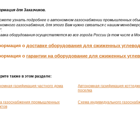
рмация для Заказчиков.
ожете узнать подробнее о автономном газоснабжении промышленных объект
номного газоснабжения, для этого Вам нужно связаться с нашим менеджеро
".
авка оборудования осуществляется во все города России (в том числе в Мос
ормация о
доставке оборудования для сжиженных углево
ормация о
гарантии на оборудование для сжиженных угле
рите также в этом разделе:
номная газификация частного дома
Автономная газификация коттедж
поселка
а газоснабжения промышленных
Схема индивидуального газоснаб
ктов