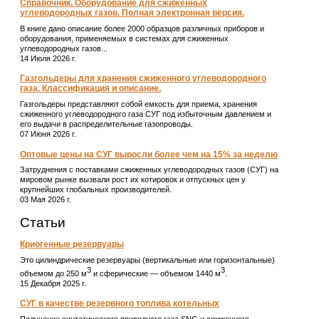
Справочник. Оборудование для сжиженных
углеводородных газов. Полная электронная версия.
В книге дано описание более 2000 образцов различных приборов и
оборудования, применяемых в системах для сжиженных
углеводородных газов...
14 Июля 2026 г.
Газгольдеры для хранения сжиженного углеводородного
газа. Классификация и описание.
Газгольдеры представляют собой емкость для приема, хранения
сжиженного углеводородного газа СУГ под избыточным давлением и
его выдачи в распределительные газопроводы.
07 Июня 2026 г.
Оптовые цены на СУГ выросли более чем на 15% за неделю
Затруднения с поставками сжиженных углеводородных газов (СУГ) на
мировом рынке вызвали рост их котировок и отпускных цен у
крупнейших глобальных производителей.
03 Мая 2026 г.
Статьи
Криогенные резервуары
Это цилиндрические резервуары (вертикальные или горизонтальные)
3
3
объемом до 250 м
и сферические ― объемом 1440 м
.
15 Декабря 2025 г.
СУГ в качестве резервного топлива котельных
Получение синтетического природного газа SNG и сжиженного