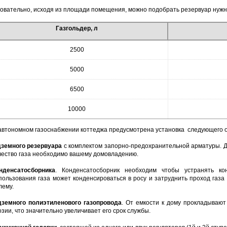
овательно, исходя из площади помещения, можно подобрать резервуар нужн
Газгольдер, л
2500
5000
6500
10000
автономном газоснабжении коттеджа предусмотрена установка следующего 
земного резервуара
с комплектом запорно-предохранительной арматуры. Дл
чество газа необходимо вашему домовладению.
нденсатосборника
. Конденсатосборник необходим чтобы устранять ко
пользования газа может конденсироваться в росу и затруднить проход газ
лему.
земного полиэтиленового газопровода
. От емкости к дому прокладывают
озии, что значительно увеличивает его срок службы.