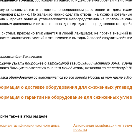
укционной головки
, состоящей из одного или двух регуляторов (1й и 2й ступ
рвуар закапывается в землю на определенном расстоянии от дома (схем
опровод к зданию. По желанию можно сделать отводы: на кухню, в котельную
ана и прочая обвязка устанавливается непосредственно на горловине само
оянным давлением, и нитка газопровода подходит непосредственно к потребите
я система прекрасно вписывается в любой ландшафт, не портит внешний ви
чаете экологически чистый и экономически выгодный способ окружить себя к
рмация для Заказчиков
ожете узнать подробнее о автономной газификации частного дома, сдела
этого Вам нужно связаться с нашим менеджером, позвонив по телефону 8-80
авка оборудования осуществляется во все города России (в том числе в Мос
ормация о
доставке оборудования для сжиженных углево
ормация о
гарантии на оборудование для сжиженных угле
рите также в этом разделе:
номная газификация частного дома
Автономная газификация коттедж
поселка