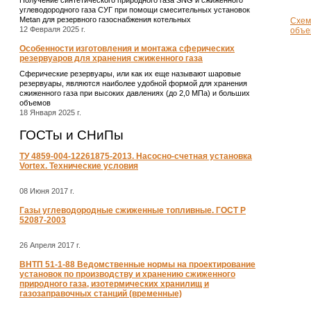
углеводородного газа СУГ при помощи смесительных установок
Metan для резервного газоснабжения котельных
Схем
12 Февраля 2025 г.
объе
Особенности изготовления и монтажа сферических
резервуаров для хранения сжиженного газа
Сферические резервуары, или как их еще называют шаровые
резервуары, являются наиболее удобной формой для хранения
сжиженного газа при высоких давлениях (до 2,0 МПа) и больших
объемов
18 Января 2025 г.
ГОСТы и СНиПы
ТУ 4859-004-12261875-2013. Насосно-счетная установка
Vortex. Технические условия
08 Июня 2017 г.
Газы углеводородные сжиженные топливные. ГОСТ Р
52087-2003
26 Апреля 2017 г.
ВНТП 51-1-88 Ведомственные нормы на проектирование
установок по производству и хранению сжиженного
природного газа, изотермических хранилищ и
газозаправочных станций (временные)