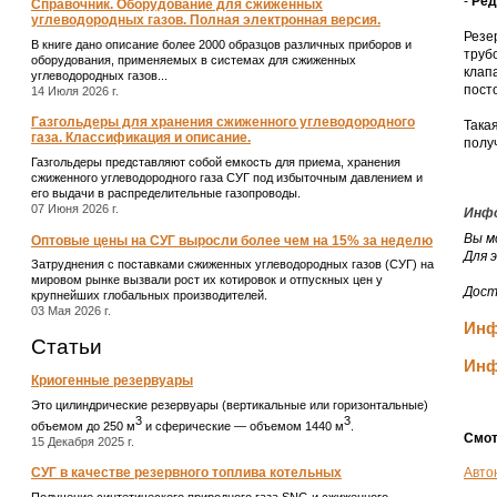
-
Ред
Справочник. Оборудование для сжиженных
углеводородных газов. Полная электронная версия.
Резе
В книге дано описание более 2000 образцов различных приборов и
труб
оборудования, применяемых в системах для сжиженных
клап
углеводородных газов...
пост
14 Июля 2026 г.
Газгольдеры для хранения сжиженного углеводородного
Така
газа. Классификация и описание.
полу
Газгольдеры представляют собой емкость для приема, хранения
сжиженного углеводородного газа СУГ под избыточным давлением и
его выдачи в распределительные газопроводы.
07 Июня 2026 г.
Инфо
Вы м
Оптовые цены на СУГ выросли более чем на 15% за неделю
Для 
Затруднения с поставками сжиженных углеводородных газов (СУГ) на
мировом рынке вызвали рост их котировок и отпускных цен у
Дост
крупнейших глобальных производителей.
03 Мая 2026 г.
Инф
Статьи
Инф
Криогенные резервуары
Это цилиндрические резервуары (вертикальные или горизонтальные)
3
3
объемом до 250 м
и сферические ― объемом 1440 м
.
Смот
15 Декабря 2025 г.
Авто
СУГ в качестве резервного топлива котельных
Получение синтетического природного газа SNG и сжиженного