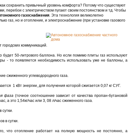
: как сохранить привычный уровень комфорта? Потому что существуют
, перебои с электричеством пугают своим постоянством и тд. Чтобы
втономного газоснабжения
. Эта технология великолепно
ько газ, но и отопление, и электроснабжение (при установке газового
т городских коммуникаций.
но будет 50-литрового баллона. Но если помимо плиты газ используют
ры - то появляется необходимость использовать уже не баллоны, а
ие сжиженного углеводородного газа.
ается 1 кВт энергии, для получения которой сжигается 0,07 кг СУГ.
ая фаза
(точное соотношение зависит от качества пропан-бутановой
, а это 1,54кг/час или 3, 08 л/час сжиженного газа.
 сутки.
в в сутки.
о, что отопление работает на полную мощность не постоянно, а