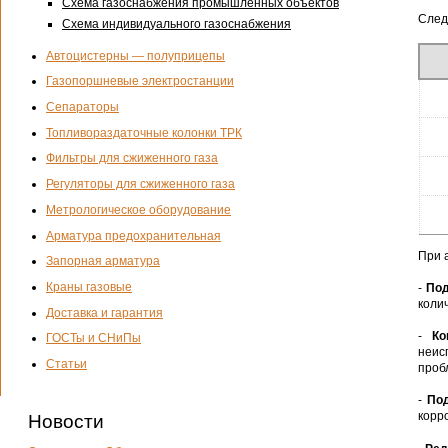
Схема газоснабжения промышленных объектов
След
Схема индивидуального газоснабжения
Автоцистерны — полуприцепы
Газопоршневые электростанции
Сепараторы
Топливораздаточные колонки ТРК
Фильтры для сжиженного газа
Регуляторы для сжиженного газа
Метрологическое оборудование
Арматура предохранительная
При 
Запорная арматура
Краны газовые
-
Под
коли
Доставка и гарантия
-
Ко
ГОСТы и СНиПы
неис
Статьи
проб
-
Под
корр
Новости