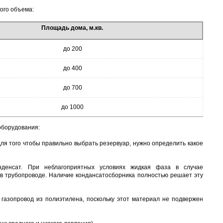
ого объема:
Площадь дома, м.кв.
до 200
до 400
до 700
до 1000
оборудования:
я того чтобы правильно выбрать резервуар, нужно определить какое
нденсат. При неблагоприятных условиях жидкая фаза в случае
а в трубопроводе. Наличие кондансатосборника полностью решает эту
 газопровод из полиэтилена, поскольку этот материал не подвержен