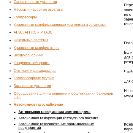
Смесительные установки
Пере
Насосы и насосные агрегаты
«веч
не о
Компрессоры
заре
генер
Криогенные газификационные комплексы и установки
АГЗС, АГНКС и МТАЗС
Факельные системы
Реал
Криогенные газификаторы
Если
Воздухосборники
для 
резе
Конденсатосборники
Счетчики и расходомеры
Чтоб
Компрессорные модули
Для о
Баллонные установки
Изве
Оборудование для наполнения и обслуживания баллонов
смеси
СУГ
Автономное газоснабжение
Автономная газификация частного дома
Автономная газификация коттеджного поселка
Автономное газоснабжение промышленных
Коэф
предприятий
пере