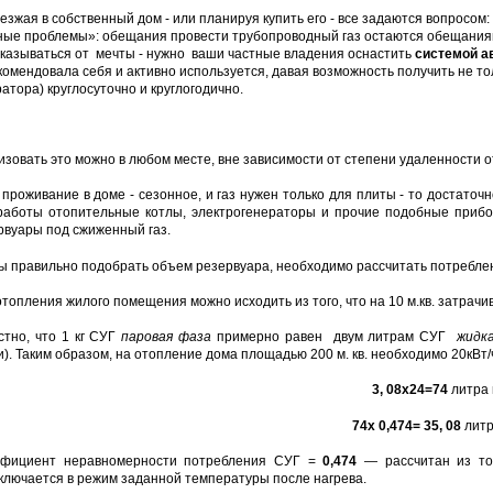
езжая в собственный дом - или планируя купить его - все задаются вопросом
ные проблемы»: обещания провести трубопроводный газ остаются обещаниями
тказываться от мечты - нужно ваши частные владения оснастить
системой а
комендовала себя и активно используется, давая возможность получить не тол
атора) круглосуточно и круглогодично.
изовать это можно в любом месте, вне зависимости от степени удаленности о
 проживание в доме - сезонное, и газ нужен только для плиты - то достаточ
работы отопительные котлы, электрогенераторы и прочие подобные прибо
рвуары под сжиженный газ.
ы правильно подобрать объем резервуара, необходимо рассчитать потреблен
топления жилого помещения можно исходить из того, что на 10 м.кв. затрачив
стно, что 1 кг СУГ
паровая фаза
примерно равен двум литрам СУГ
жидк
). Таким образом, на отопление дома площадью 200 м. кв. необходимо 20кВт/час
3, 08х24=74
литра в
74х 0,474= 35, 08
литро
фициент неравномерности потребления СУГ =
0,474
— рассчитан из тог
ключается в режим заданной температуры после нагрева.