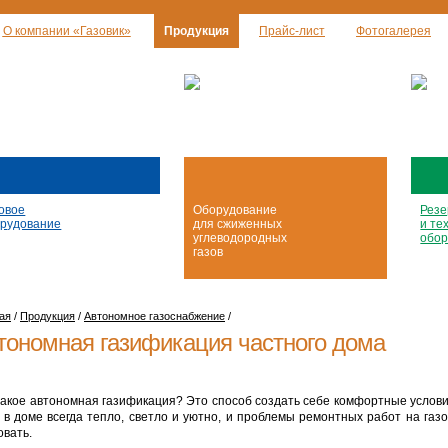
О компании «Газовик»
Продукция
Прайс-лист
Фотогалерея
овое
Оборудование
Резе
рудование
для сжиженных
и те
углеводородных
обор
газов
ая
/
Продукция
/
Автономное газоснабжение
/
тономная газификация частного дома
такое автономная газификация? Это способ создать себе комфортные условия 
с в доме всегда тепло, светло и уютно, и проблемы ремонтных работ на газ
овать.