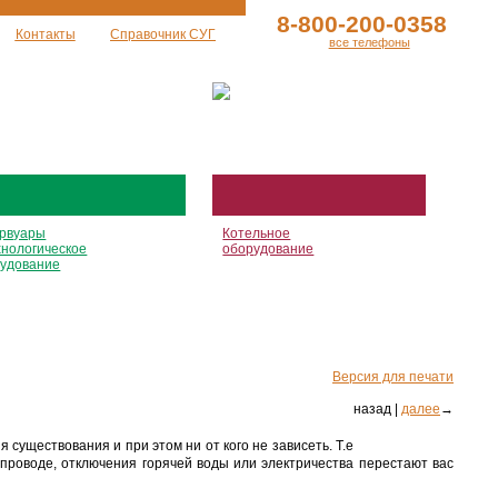
8-800-200-0358
Контакты
Справочник СУГ
все телефоны
рвуары
Котельное
хнологическое
оборудование
удование
Версия для печати
назад |
далее
→
существования и при этом ни от кого не зависеть. Т.е
опроводе, отключения горячей воды или электричества перестают вас