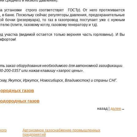
ени среднего и низкого давления).
а установки строго соответствует ГОСТу). От него протягивается
, в баню. Поскольку сейчас регуляторы давления, предохранительные
й бочки (резервуара), то газ в газопровод поступает уже с нужным
лю (плите, газовому котлу, газовому генератору и тд).
д участка (видимой остается только верхняя часть горловины). И Вы
омфортом!
ть заказ оборудования необходимого для автономной газификации.
0-200-0357 или нажав клавишу «запрос цены».
кву, Якутск, Иркутск, Новосибирск, Владивосток) и страны СНГ.
дородных газов
водородных газов
назад |
далее
→
ного
Автономное газоснабжение промышленных
предприятий