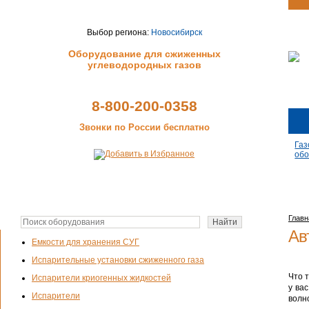
Выбор региона:
Новосибирск
Оборудование для сжиженных
углеводородных газов
8-800-200-0358
Звонки по России бесплатно
Газ
обо
Главн
Ав
Емкости для хранения СУГ
Испарительные установки сжиженного газа
Что 
Испарители криогенных жидкостей
у ва
Испарители
волн