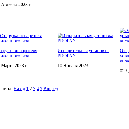
 Августа 2023 г.
грузка испарителя
Испарительная установка
Отгр
иженного газа
PROPAN
уста
кг./ч
 Марта 2023 г.
10 Января 2023 г.
02 Д
аница:
Назад
1
2
3
4
5
Вперед