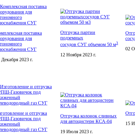
Отгрузка партии
мплексная поставка
Отгр
подземных
орудования для
сосу
3
втономного
сосудов СУГ объемом 50 м
02 О
азоснабжения СУГ
12 Ноября 2023 г.
 Декабря 2023 г.
готовление и отгрузка
Отг
Отгрузка колонок сливных
РПШ-Газовичок под
для автоцистерн КСА-04
15 И
жиженный
леводородный газ СУГ
19 Июля 2023 г.