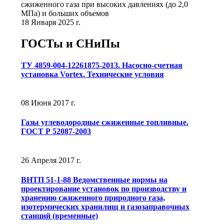
сжиженного газа при высоких давлениях (до 2,0
МПа) и больших объемов
18 Января 2025 г.
ГОСТы и СНиПы
ТУ 4859-004-12261875-2013. Насосно-счетная
установка Vortex. Технические условия
08 Июня 2017 г.
Газы углеводородные сжиженные топливные.
ГОСТ Р 52087-2003
26 Апреля 2017 г.
ВНТП 51-1-88 Ведомственные нормы на
проектирование установок по производству и
хранению сжиженного природного газа,
изотермических хранилищ и газозаправочных
станций (временные)