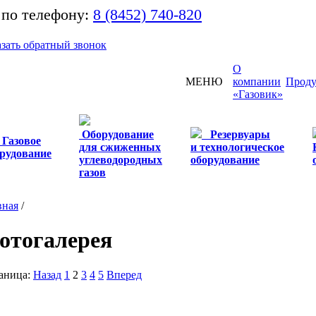
 по телефону:
8 (8452) 740-820
азать обратный звонок
О
МЕНЮ
компании
Проду
«Газовик»
Оборудование
Резервуары
Газовое
для сжиженных
и технологическое
рудование
углеводородных
оборудование
газов
вная
/
отогалерея
аница:
Назад
1
2
3
4
5
Вперед