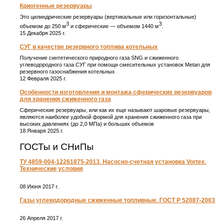
Криогенные резервуары
Это цилиндрические резервуары (вертикальные или горизонтальные)
3
3
объемом до 250 м
и сферические ― объемом 1440 м
.
15 Декабря 2025 г.
СУГ в качестве резервного топлива котельных
Получение синтетического природного газа SNG и сжиженного
углеводородного газа СУГ при помощи смесительных установок Metan для
резервного газоснабжения котельных
12 Февраля 2025 г.
Особенности изготовления и монтажа сферических резервуаров
для хранения сжиженного газа
Сферические резервуары, или как их еще называют шаровые резервуары,
являются наиболее удобной формой для хранения сжиженного газа при
высоких давлениях (до 2,0 МПа) и больших объемов
18 Января 2025 г.
ГОСТы и СНиПы
ТУ 4859-004-12261875-2013. Насосно-счетная установка Vortex.
Технические условия
08 Июня 2017 г.
Газы углеводородные сжиженные топливные. ГОСТ Р 52087-2003
26 Апреля 2017 г.