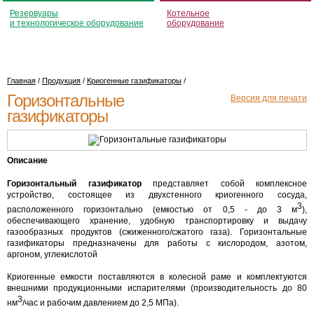
Резервуары
Котельное
и технологическое оборудование
оборудование
Главная
/
Продукция
/
Криогенные газификаторы
/
Горизонтальные
Версия для печати
газификаторы
Описание
Горизонтальный газификатор
представляет собой комплексное
устройство, состоящее из двухстенного криогенного сосуда,
3
расположенного горизонтально (емкостью от 0,5 - до 3 м
),
обеспечивающего хранение, удобную транспортировку и выдачу
газообразных продуктов (сжиженного/сжатого газа). Горизонтальные
газификаторы предназначены для работы с кислородом, азотом,
аргоном, углекислотой
Криогенные емкости поставляются в колесной раме и комплектуются
внешними продукционными испарителями (производительность до 80
3
нм
/час и рабочим давлением до 2,5 МПа).