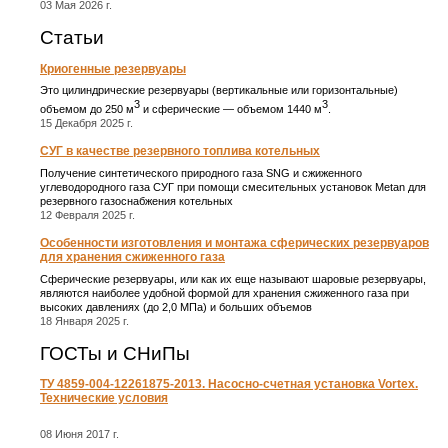
03 Мая 2026 г.
Статьи
Криогенные резервуары
Это цилиндрические резервуары (вертикальные или горизонтальные)
3
3
объемом до 250 м
и сферические ― объемом 1440 м
.
15 Декабря 2025 г.
СУГ в качестве резервного топлива котельных
Получение синтетического природного газа SNG и сжиженного
углеводородного газа СУГ при помощи смесительных установок Metan для
резервного газоснабжения котельных
12 Февраля 2025 г.
Особенности изготовления и монтажа сферических резервуаров
для хранения сжиженного газа
Сферические резервуары, или как их еще называют шаровые резервуары,
являются наиболее удобной формой для хранения сжиженного газа при
высоких давлениях (до 2,0 МПа) и больших объемов
18 Января 2025 г.
ГОСТы и СНиПы
ТУ 4859-004-12261875-2013. Насосно-счетная установка Vortex.
Технические условия
08 Июня 2017 г.