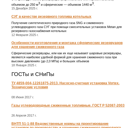
3
3
объемом до 250 м
и сферические ― объемом 1440 м
.
15 Декабря 2025 г.
СУГ в качестве резервного топлива котельных
Получение синтетического природного газа SNG и сжиженного
углеводородного газа СУГ при помощи смесительных установок Metan для
резервного газоснабжения котельных
12 Февраля 2025 г.
Особенности изготовления и монтажа сферических резервуаров
для хранения сжиженного газа
Сферические резервуары, или как их еще называют шаровые резервуары,
являются наиболее удобной формой для хранения сжиженного газа при
высоких давлениях (до 2,0 МПа) и больших объемов
18 Января 2025 г.
ГОСТы и СНиПы
ТУ 4859-004-12261875-2013. Насосно-счетная установка Vortex.
Технические условия
08 Июня 2017 г.
Газы углеводородные сжиженные топливные. ГОСТ Р 52087-2003
26 Апреля 2017 г.
ВНТП 51-1-88 Ведомственные нормы на проектирование
установок по производству и хранению сжиженного природного