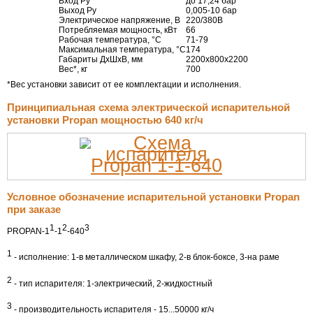
Вход Ру
до 17,24 бар
Выход Ру
0,005-10 бар
Электрическое напряжение, В
220/380В
Потребляемая мощность, кВт
66
Рабочая температура, °С
71-79
Максимальная температура, °С
174
Габариты ДхШхВ, мм
2200х800х2200
Вес*, кг
700
*Вес установки зависит от ее комплектации и исполнения.
Принципиальная схема электрической испарительной
установки Propan мощностью 640 кг/ч
Условное обозначение испарительной установки Propan
при заказе
1
2
3
PROPAN-1
-1
-640
1
- исполнение: 1-в металлическом шкафу, 2-в блок-боксе, 3-на раме
2
- тип испарителя: 1-электрический, 2-жидкостный
3
- производительность испарителя - 15...50000 кг/ч