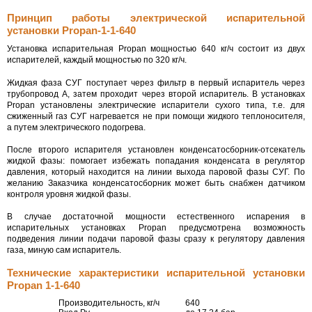
Принцип работы электрической испарительной
установки Propan-1-1-640
Установка испарительная Propan мощностью 640 кг/ч состоит из двух
испарителей, каждый мощностью по 320 кг/ч.
Жидкая фаза СУГ поступает через фильтр в первый испаритель через
трубопровод А, затем проходит через второй испаритель. В установках
Propan установлены электрические испарители сухого типа, т.е. для
сжиженный газ СУГ нагревается не при помощи жидкого теплоносителя,
а путем электрического подогрева.
После второго испарителя установлен конденсатосборник-отсекатель
жидкой фазы: помогает избежать попадания конденсата в регулятор
давления, который находится на линии выхода паровой фазы СУГ. По
желанию Заказчика конденсатосборник может быть снабжен датчиком
контроля уровня жидкой фазы.
В случае достаточной мощности естественного испарения в
испарительных установках Propan предусмотрена возможность
подведения линии подачи паровой фазы сразу к регулятору давления
газа, миную сам испаритель.
Технические характеристики испарительной установки
Propan 1-1-640
Производительность, кг/ч
640