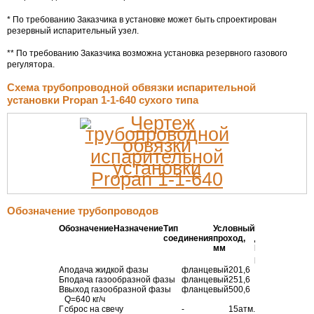
* По требованию Заказчика в установке может быть спроектирован
резервный испарительный узел.
** По требованию Заказчика возможна установка резервного газового
регулятора.
Схема трубопроводной обвязки испарительной
установки Propan 1-1-640 сухого типа
Обозначение трубопроводов
Обозначение
Назначение
Тип
Условный
Рабочее
соединения
проход,
давление
мм
Р
,
вых
МПа
А
подача жидкой фазы
фланцевый
20
1,6
Б
подача газообразной фазы
фланцевый
25
1,6
В
выход газообразной фазы
фланцевый
50
0,6
Q=640 кг/ч
Г
сброс на свечу
-
15
атм.