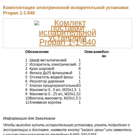
Комплектация электрической испарительной установки
Propan 1-1-640
Обозначение
Описание
Кол-
во
1
Шкаф металлический
1
2
Испаритель электрический
2
3
Кран шаровой
8
4
Фильтр Ду25 фланцевый
1
5
Отсекатель жидкой фазы
1
6
Регулятор давления
1
7
Клапан предохранительный
3
8
Манометр 0...5 кгс, М20х1,5
1
9
Манометр 0...25 кгс, М20х1,5
2
10
Вентиль манометр, М20х1,5
3
11
Клеммная коробка
1
Информация для Заказчиков
Чтобы выгодно купить испарительную установку, узнать подробнее о
эксплуатации и доставке, нажмите кнопку "запрос цены" или свяжитесь
с нашим специалистом по телефону 8-800-200-0358.