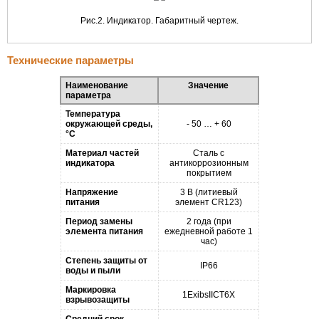
Рис.2. Индикатор. Габаритный чертеж.
Технические параметры
Наименование
Значение
параметра
Температура
окружающей среды,
- 50 … + 60
°С
Материал частей
Сталь с
индикатора
антикоррозионным
покрытием
Напряжение
3 В (литиевый
питания
элемент CR123)
Период замены
2 года (при
элемента питания
ежедневной работе 1
час)
Степень защиты от
IP66
воды и пыли
Маркировка
1ExibsIICT6Х
взрывозащиты
Средний срок