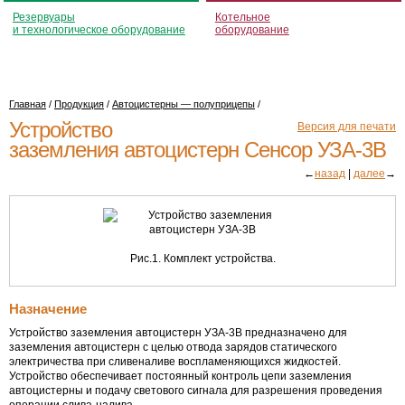
Резервуары
Котельное
и технологическое оборудование
оборудование
Главная
/
Продукция
/
Автоцистерны — полуприцепы
/
Устройство
Версия для печати
заземления автоцистерн Сенсор
УЗА-3В
←
назад
|
далее
→
Рис.1. Комплект устройства.
Назначение
Устройство заземления автоцистерн
УЗА-3В
предназначено для
заземления автоцистерн с целью отвода зарядов статического
электричества при сливеналиве воспламеняющихся жидкостей.
Устройство обеспечивает постоянный контроль цепи заземления
автоцистерны и подачу светового сигнала для разрешения проведения
операции
слива-налива
.