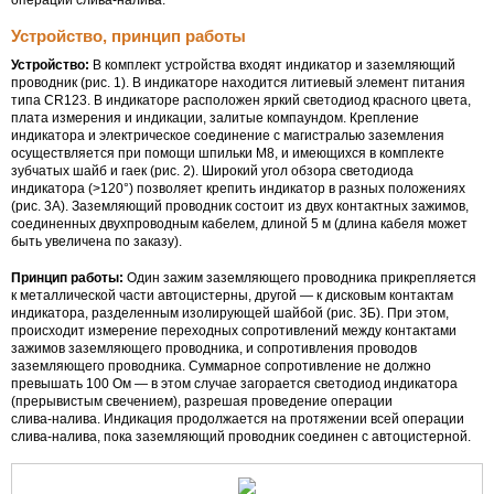
Устройство, принцип работы
Устройство:
В комплект устройства входят индикатор и заземляющий
проводник (рис. 1). В индикаторе находится литиевый элемент питания
типа CR123. В индикаторе расположен яркий светодиод красного цвета,
плата измерения и индикации, залитые компаундом. Крепление
индикатора и электрическое соединение с магистралью заземления
осуществляется при помощи шпильки М8, и имеющихся в комплекте
зубчатых шайб и гаек (рис. 2). Широкий угол обзора светодиода
индикатора (>120°) позволяет крепить индикатор в разных положениях
(рис. 3А). Заземляющий проводник состоит из двух контактных зажимов,
соединенных двухпроводным кабелем, длиной 5 м (длина кабеля может
быть увеличена по заказу).
Принцип работы:
Один зажим заземляющего проводника прикрепляется
к металлической части автоцистерны, другой — к дисковым контактам
индикатора, разделенным изолирующей шайбой (рис. 3Б). При этом,
происходит измерение переходных сопротивлений между контактами
зажимов заземляющего проводника, и сопротивления проводов
заземляющего проводника. Суммарное сопротивление не должно
превышать 100 Ом — в этом случае загорается светодиод индикатора
(прерывистым свечением), разрешая проведение операции
слива-налива
. Индикация продолжается на протяжении всей операции
слива-налива
, пока заземляющий проводник соединен с автоцистерной.