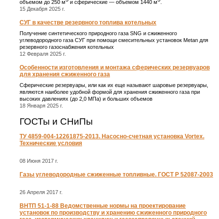
объемом до 250 м
и сферические ― объемом 1440 м
.
15 Декабря 2025 г.
СУГ в качестве резервного топлива котельных
Получение синтетического природного газа SNG и сжиженного
углеводородного газа СУГ при помощи смесительных установок Metan для
резервного газоснабжения котельных
12 Февраля 2025 г.
Особенности изготовления и монтажа сферических резервуаров
для хранения сжиженного газа
Сферические резервуары, или как их еще называют шаровые резервуары,
являются наиболее удобной формой для хранения сжиженного газа при
высоких давлениях (до 2,0 МПа) и больших объемов
18 Января 2025 г.
ГОСТы и СНиПы
ТУ 4859-004-12261875-2013. Насосно-счетная установка Vortex.
Технические условия
08 Июня 2017 г.
Газы углеводородные сжиженные топливные. ГОСТ Р 52087-2003
26 Апреля 2017 г.
ВНТП 51-1-88 Ведомственные нормы на проектирование
установок по производству и хранению сжиженного природного