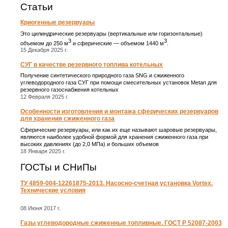
Статьи
Криогенные резервуары
Это цилиндрические резервуары (вертикальные или горизонтальные)
3
3
объемом до 250 м
и сферические ― объемом 1440 м
.
15 Декабря 2025 г.
СУГ в качестве резервного топлива котельных
Получение синтетического природного газа SNG и сжиженного
углеводородного газа СУГ при помощи смесительных установок Metan для
резервного газоснабжения котельных
12 Февраля 2025 г.
Особенности изготовления и монтажа сферических резервуаров
для хранения сжиженного газа
Сферические резервуары, или как их еще называют шаровые резервуары,
являются наиболее удобной формой для хранения сжиженного газа при
высоких давлениях (до 2,0 МПа) и больших объемов
18 Января 2025 г.
ГОСТы и СНиПы
ТУ 4859-004-12261875-2013. Насосно-счетная установка Vortex.
Технические условия
08 Июня 2017 г.
Газы углеводородные сжиженные топливные. ГОСТ Р 52087-2003