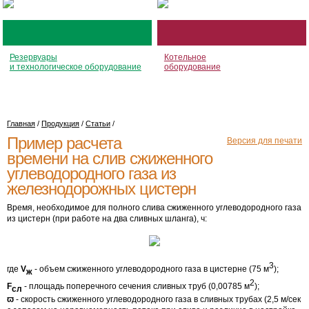
Резервуары
Котельное
и технологическое оборудование
оборудование
Главная
/
Продукция
/
Статьи
/
Пример расчета
Версия для печати
времени на слив сжиженного
углеводородного газа из
железнодорожных цистерн
Время, необходимое для полного слива сжиженного углеводородного газа
из цистерн (при работе на два сливных шланга), ч:
3
где
V
- объем сжиженного углеводородного газа в цистерне (75 м
);
ж
2
F
- площадь поперечного сечения сливных труб (0,00785 м
);
сл
ϖ
- скорость сжиженного углеводородного газа в сливных трубах (2,5 м/сек