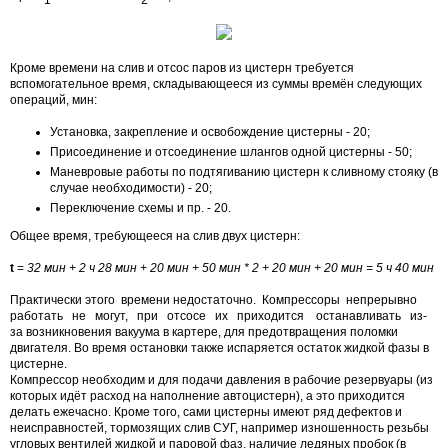
Кроме времени на слив и отсос паров из цистерн требуется
вспомогательное время, складывающееся из суммы времён следующих
операций, мин:
Установка, закрепление и освобождение цистерны - 20;
Присоединение и отсоединение шлангов одной цистерны - 50;
Маневровые работы по подтягиванию цистерн к сливному стояку (в
случае необходимости) - 20;
Переключение схемы и пр. - 20.
Общее время, требующееся на слив двух цистерн:
t
=
32 мин + 2 ч 28 мин + 20 мин + 50 мин * 2 + 20 мин + 20 мин = 5 ч 40 мин
Практически этого времени недостаточно. Компрессоры непрерывно
работать не могут, при отсосе их приходится останавливать из-
за возникновения вакуума в картере, для предотвращения поломки
двигателя. Во время остановки также испаряется остаток жидкой фазы в
цистерне.
Компрессор необходим и для подачи давления в рабочие резервуары (из
которых идёт расход на наполнение автоцистерн), а это приходится
делать ежечасно. Кроме того, сами цистерны имеют ряд дефектов и
неисправностей, тормозящих слив СУГ, например изношенность резьбы
угловых вентилей жидкой и паровой фаз, наличие ледяных пробок (в