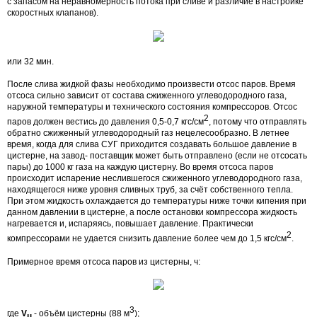
с запасом на неравномерность потока при сливе и различие в настройке
скоростных клапанов).
или 32 мин.
После слива жидкой фазы необходимо произвести отсос паров. Время
отсоса сильно зависит от состава сжиженного углеводородного газа,
наружной температуры и технического состояния компрессоров. Отсос
2
паров должен вестись до давления 0,5-0,7 кгс/см
, потому что отправлять
обратно сжиженный углеводородный газ нецелесообразно. В летнее
время, когда для слива СУГ приходится создавать большое давление в
цистерне, на завод- поставщик может быть отправлено (если не отсосать
пары) до 1000 кг газа на каждую цистерну. Во время отсоса паров
происходит испарение неслившегося сжиженного углеводородного газа,
находящегося ниже уровня сливных труб, за счёт собственного тепла.
При этом жидкость охлаждается до температуры ниже точки кипения при
данном давлении в цистерне, а после остановки компрессора жидкость
нагревается и, испаряясь, повышает давление. Практически
2
компрессорами не удается снизить давление более чем до 1,5 кгс/см
.
Примерное время отсоса паров из цистерны, ч:
3
где
V
- объём цистерны (88 м
);
ц