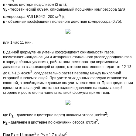
n
- число цистерн под сливом (2 шт.);
V
- теоретический объём, описываемый поршнями компрессора (для
к
3
компрессора FAS LB942 - 200 м
/ч);
μ
- объемный коэффициент полезного действия компрессора (0,75).
или 1 час 11 мин.
В данной формуле не учтены коэффициент сжимаемости газов,
возможность конденсации и испарения сжиженного углеводородного газа
в определённых условиях, работа компрессоров при переменном
давлении на всасывающей стороне, которое постепенно падает от 12-13
2
до 0,7-1,5 кгс/см
, следовательно растёт перепад между выхлопной
стороной и всасывающей. При учете этих данных формула становится
сложной, а необходимые данные получить невозможно. При определении
времени отсоса с учётом только падения давления на всасывающей
стороне и росте его на нагнетательной формула примет вид:
2
где
Р
- давление в цистерне перед началом отсоса, кгс/см
;
1
2
Р
- давление в цистерне по окончании отсоса, кгс/см
.
2
2
2
При Р
= 14 кгс/см
и Р
= 1,7 кгс/см
:
1
2