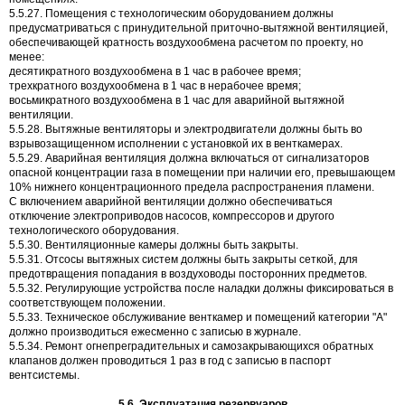
5.5.27. Помещения с технологическим оборудованием должны
предусматриваться с принудительной приточно-вытяжной вентиляцией,
обеспечивающей кратность воздухообмена расчетом по проекту, но
менее:
десятикратного воздухообмена в 1 час в рабочее время;
трехкратного воздухообмена в 1 час в нерабочее время;
восьмикратного воздухообмена в 1 час для аварийной вытяжной
вентиляции.
5.5.28. Вытяжные вентиляторы и электродвигатели должны быть во
взрывозащищенном исполнении с установкой их в венткамерах.
5.5.29. Аварийная вентиляция должна включаться от сигнализаторов
опасной концентрации газа в помещении при наличии его, превышающем
10% нижнего концентрационного предела распространения пламени.
С включением аварийной вентиляции должно обеспечиваться
отключение электроприводов насосов, компрессоров и другого
технологического оборудования.
5.5.30. Вентиляционные камеры должны быть закрыты.
5.5.31. Отсосы вытяжных систем должны быть закрыты сеткой, для
предотвращения попадания в воздуховоды посторонних предметов.
5.5.32. Регулирующие устройства после наладки должны фиксироваться в
соответствующем положении.
5.5.33. Техническое обслуживание венткамер и помещений категории "А"
должно производиться ежесменно с записью в журнале.
5.5.34. Ремонт огнепреградительных и самозакрывающихся обратных
клапанов должен проводиться 1 раз в год с записью в паспорт
вентсистемы.
5.6. Эксплуатация резервуаров