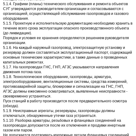
5.1.4. Графики (планы) технического обслуживания и ремонта объектов
СУГ утверждаются руководителем организации и согласовываются с
организацией, осуществляющей обслуживание газопроводов и газового
оборудования.
5.1.5. Проектную и исполнительскую документацию необходимо хранить в
течение всего срока эксплуатации опасного производственного объекта
(до ликвидации).
Порядок и условия ее хранения определяются решением руководителя
организации.
5.1.6. На каждый наружный газопровод, электрозащитную установку и
резервуар должен составляться эксплуатационный паспорт, содержащий
основные технические характеристики, а также данные о проведенных
капитальных ремонтах.
5.1.7. На газопроводах ГНС, ГНП, АГЗС указываются направления
движения потока газа.
5.1.8. Технологическое оборудование, газопроводы, арматура,
электрооборудование, вентиляционные системы, средства измерений,
противоаварийной защиты, блокировки и сигнализации на ГНС, ГНП,
АГЗС должны ежесменно осматриваться, выявленные неисправности -
своевременно устраняться.
Пуск станций в работу производится после предварительного осмотра
(обхода).
5.1.9. Неисправные агрегаты, резервуары, газопроводы должны
отключаться, обнаруженные утечки газа устраняться.
5.1.10. Разборка арматуры, резьбовых и фланцевых соединений на
газопроводах допускается после их отключения и продувки инертным
газом или паром.
Не допускается подтягивать крепежные детали фланцевых соединений,