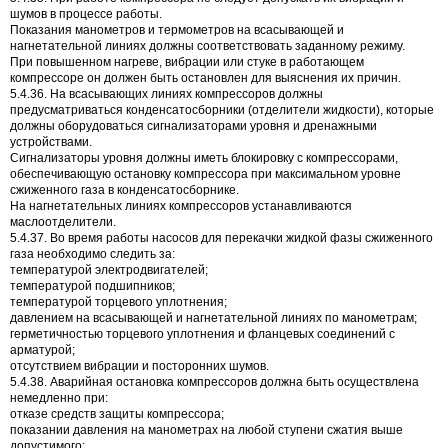
шумов в процессе работы.
Показания манометров и термометров на всасывающей и
нагнетательной линиях должны соответствовать заданному режиму.
При повышенном нагреве, вибрации или стуке в работающем
компрессоре он должен быть остановлен для выяснения их причин.
5.4.36. На всасывающих линиях компрессоров должны
предусматриваться конденсатосборники (отделители жидкости), которые
должны оборудоваться сигнализаторами уровня и дренажными
устройствами.
Сигнализаторы уровня должны иметь блокировку с компрессорами,
обеспечивающую остановку компрессора при максимальном уровне
сжиженного газа в конденсатосборнике.
На нагнетательных линиях компрессоров устанавливаются
маслоотделители.
5.4.37. Во время работы насосов для перекачки жидкой фазы сжиженного
газа необходимо следить за:
температурой электродвигателей;
температурой подшипников;
температурой торцевого уплотнения;
давлением на всасывающей и нагнетательной линиях по манометрам;
герметичностью торцевого уплотнения и фланцевых соединений с
арматурой;
отсутствием вибрации и посторонних шумов.
5.4.38. Аварийная остановка компрессоров должна быть осуществлена
немедленно при:
отказе средств защиты компрессора;
показании давления на манометрах на любой ступени сжатия выше
допустимого;