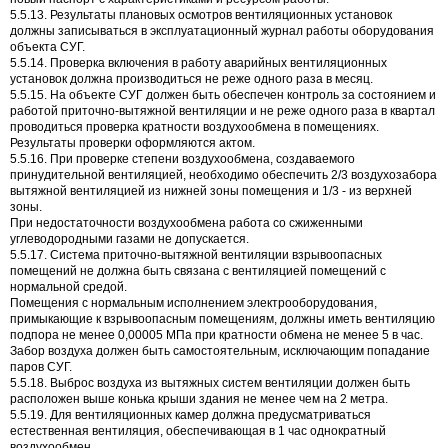
5.5.13. Результаты плановых осмотров вентиляционных установок
должны записываться в эксплуатационный журнал работы оборудования
объекта СУГ.
5.5.14. Проверка включения в работу аварийных вентиляционных
установок должна производиться не реже одного раза в месяц.
5.5.15. На объекте СУГ должен быть обеспечен контроль за состоянием и
работой приточно-вытяжной вентиляции и не реже одного раза в квартал
проводиться проверка кратности воздухообмена в помещениях.
Результаты проверки оформляются актом.
5.5.16. При проверке степени воздухообмена, создаваемого
принудительной вентиляцией, необходимо обеспечить 2/3 воздухозабора
вытяжной вентиляцией из нижней зоны помещения и 1/3 - из верхней
зоны.
При недостаточности воздухообмена работа со сжиженными
углеводородными газами не допускается.
5.5.17. Система приточно-вытяжной вентиляции взрывоопасных
помещений не должна быть связана с вентиляцией помещений с
нормальной средой.
Помещения с нормальным исполнением электрооборудования,
примыкающие к взрывоопасным помещениям, должны иметь вентиляцию
подпора не менее 0,00005 МПа при кратности обмена не менее 5 в час.
Забор воздуха должен быть самостоятельным, исключающим попадание
паров СУГ.
5.5.18. Выброс воздуха из вытяжных систем вентиляции должен быть
расположен выше конька крыши здания не менее чем на 2 метра.
5.5.19. Для вентиляционных камер должна предусматриваться
естественная вентиляция, обеспечивающая в 1 час однократный
воздухообмен.