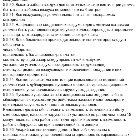
5.5.20. Высота забора воздуха для приточных систем вентиляции должна
быть выше выброса воздуха не менее чем на 6 метров.
5.5.21. Все воздуховоды должны выполняться из несгораемых
материалов.
5.5.22. На фланцевых соединениях воздуховодов с мягкими вставками
должны быть установлены шунтирующие электропроводные перемычки
для защиты от разрядов статического электричества.
5.5.23. Для обеспечения производительности вентиляторов следует
обеспечить:
число оборотов;
правильность балансировки крыльчатки;
соответствующий зазор между крыльчаткой и кожухом;
устранение утечек воздуха в соединениях воздуховодов;
очистку загрязнения воздуховодов и исключение попадания в них
посторонних предметов.
5.5.24. Вытяжные системы вентиляции взрывоопасных помещений
должны иметь дублирующие пусковые кнопки во взрывозащищенном
исполнении, устанавливаемые снаружи у входа в здание.
5.5.25. Пусковые устройства вентиляционных систем должны быть
сблокированы с пусковыми устройствами насосов и компрессоров и
приводами карусельных наполнительных установок.
Блокировка должна обеспечивать возможность включения в работу
компрессоров, насосов и карусельных установок не ранее чем через 15
минут после начала работы вентиляторов и исключить возможность
работы оборудования при выключенной вентиляции.
5.5.26. Аварийная вентиляция должна быть сблокирована с
газоанализаторами, установленными стационарно во взрывоопасных
помещениях.