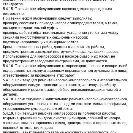
стандартов.
5.4.15. Техническое обслуживание насосов должно проводиться
ежемесячно.
При техническом обслуживании следует выполнять:
проверку соостности привода насоса с электродвигателем, а также
пальцев соединительной муфты;
проверку работы обратного клапана, устранение утечек газа между
секциями многоступенчатых секционных насосов;
подтяжку направляющих и анкерных болтов.
Кроме перечисленных работ, должны выполняться работы,
предусмотренные заводской инструкцией по эксплуатации насосов.
Использование для компрессоров и насосов смазочных масел, не
предусмотренных заводскими инструкциями, не допускается.
5.4.16. Техническое обслуживание компрессоров, насосов и испарителей
осуществляется эксплуатационным персоналом под руководством лица,
ответственного за проведение этих работ.
5.4.17. При текущем ремонте насосно-компрессорного и испарительного
оборудования следует проводить его осмотр, частичную разборку
оборудования и ремонт с заменой быстроизнашивающихся частей и
деталей.
5.4.18. Сроки текущего и капитального ремонта насосно-компрессорного
оборудования устанавливаются заводами-изготовителями и графиками,
утвержденными руководителем объекта.
5.4.19. При текущем ремонте компрессоров выполняются работы:
вскрытие крышек цилиндров, очистка цилиндров, поршней от нагара,
частичная замена поршневых колец, проверка износа поршневых колец,
поршней, штоков, цилиндров;
проверка шеек коленчатого вала на конусность и эллипсность, при