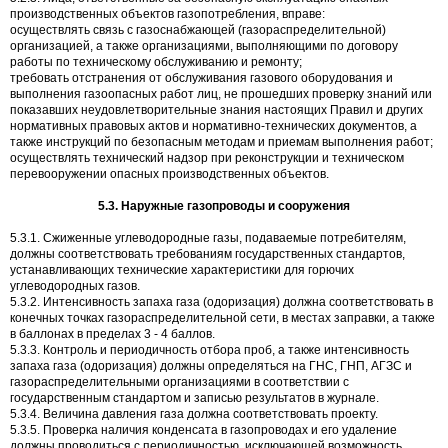
производственных объектов газопотребления, вправе:
осуществлять связь с газоснабжающей (газораспределительной)
организацией, а также организациями, выполняющими по договору
работы по техническому обслуживанию и ремонту;
требовать отстранения от обслуживания газового оборудования и
выполнения газоопасных работ лиц, не прошедших проверку знаний или
показавших неудовлетворительные знания настоящих Правил и других
нормативных правовых актов и нормативно-технических документов, а
также инструкций по безопасным методам и приемам выполнения работ;
осуществлять технический надзор при реконструкции и техническом
перевооружении опасных производственных объектов.
5.3. Наружные газопроводы и сооружения
5.3.1. Сжиженные углеводородные газы, подаваемые потребителям,
должны соответствовать требованиям государственных стандартов,
устанавливающих технические характеристики для горючих
углеводородных газов.
5.3.2. Интенсивность запаха газа (одоризация) должна соответствовать в
конечных точках газораспределительной сети, в местах заправки, а также
в баллонах в пределах 3 - 4 баллов.
5.3.3. Контроль и периодичность отбора проб, а также интенсивность
запаха газа (одоризация) должны определяться на ГНС, ГНП, АГЗС и
газораспределительными организациями в соответствии с
государственным стандартом и записью результатов в журнале.
5.3.4. Величина давления газа должна соответствовать проекту.
5.3.5. Проверка наличия конденсата в газопроводах и его удаление
должны проводиться с периодичностью, исключающей возможность