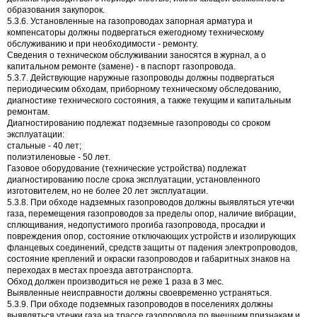
образования закупорок.
5.3.6. Установленные на газопроводах запорная арматура и
компенсаторы должны подвергаться ежегодному техническому
обслуживанию и при необходимости - ремонту.
Сведения о техническом обслуживании заносятся в журнал, а о
капитальном ремонте (замене) - в паспорт газопровода.
5.3.7. Действующие наружные газопроводы должны подвергаться
периодическим обходам, приборному техническому обследованию,
диагностике технического состояния, а также текущим и капитальным
ремонтам.
Диагностированию подлежат подземные газопроводы со сроком
эксплуатации:
стальные - 40 лет;
полиэтиленовые - 50 лет.
Газовое оборудование (технические устройства) подлежат
диагностированию после срока эксплуатации, установленного
изготовителем, но не более 20 лет эксплуатации.
5.3.8. При обходе надземных газопроводов должны выявляться утечки
газа, перемещения газопроводов за пределы опор, наличие вибрации,
сплющивания, недопустимого прогиба газопровода, просадки и
повреждения опор, состояние отключающих устройств и изолирующих
фланцевых соединений, средств защиты от падения электропроводов,
состояние креплений и окраски газопроводов и габаритных знаков на
переходах в местах проезда автотранспорта.
Обход должен производиться не реже 1 раза в 3 мес.
Выявленные неисправности должны своевременно устраняться.
5.3.9. При обходе подземных газопроводов в поселениях должны
выявляться утечки газа на трассе газопровода по внешним признакам и