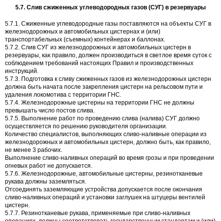
5.7. Слив сжиженных углеводородных газов (СУГ) в резервуары
5.7.1. Сжиженные углеводородные газы поставляются на объекты СУГ в
железнодорожных и автомобильных цистернах и (или)
транспортабельных (съемных) контейнерах и баллонах.
5.7.2. Слив СУГ из железнодорожных и автомобильных цистерн в
резервуары, как правило, должен производиться в светлое время суток с
соблюдением требований настоящих Правил и производственных
инструкций.
5.7.3. Подготовка к сливу сжиженных газов из железнодорожных цистерн
должна быть начата после закрепления цистерн на рельсовом пути и
удаления локомотива с территории ГНС.
5.7.4. Железнодорожные цистерны на территории ГНС не должны
превышать число постов слива.
5.7.5. Выполнение работ по проведению слива (налива) СУГ должно
осуществляется по решению руководителя организации.
Количество специалистов, выполняющих сливо-наливные операции из
железнодорожных и автомобильных цистерн, должно быть, как правило,
не менее 3 рабочих.
Выполнение сливо-наливных операций во время грозы и при проведении
огневых работ не допускается.
5.7.6. Железнодорожные, автомобильные цистерны, резинотканевые
рукава должны заземляться.
Отсоединять заземляющие устройства допускается после окончания
сливо-наливных операций и установки заглушек на штуцеры вентилей
цистерн.
5.7.7. Резинотканевые рукава, применяемые при сливо-наливных
операциях, должны соответствовать государственным стандартам и (или)