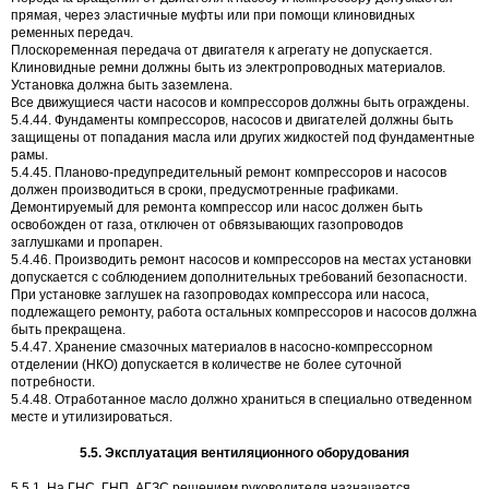
прямая, через эластичные муфты или при помощи клиновидных
ременных передач.
Плоскоременная передача от двигателя к агрегату не допускается.
Клиновидные ремни должны быть из электропроводных материалов.
Установка должна быть заземлена.
Все движущиеся части насосов и компрессоров должны быть ограждены.
5.4.44. Фундаменты компрессоров, насосов и двигателей должны быть
защищены от попадания масла или других жидкостей под фундаментные
рамы.
5.4.45. Планово-предупредительный ремонт компрессоров и насосов
должен производиться в сроки, предусмотренные графиками.
Демонтируемый для ремонта компрессор или насос должен быть
освобожден от газа, отключен от обвязывающих газопроводов
заглушками и пропарен.
5.4.46. Производить ремонт насосов и компрессоров на местах установки
допускается с соблюдением дополнительных требований безопасности.
При установке заглушек на газопроводах компрессора или насоса,
подлежащего ремонту, работа остальных компрессоров и насосов должна
быть прекращена.
5.4.47. Хранение смазочных материалов в насосно-компрессорном
отделении (НКО) допускается в количестве не более суточной
потребности.
5.4.48. Отработанное масло должно храниться в специально отведенном
месте и утилизироваться.
5.5. Эксплуатация вентиляционного оборудования
5.5.1. На ГНС, ГНП, АГЗС решением руководителя назначается