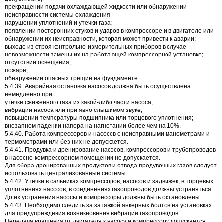
прекращении подачи охлаждающей жидкости или обнаружении
неисправности системы охлаждения;
нарушении уплотнений и утечки газа;
появлении посторонних стуков и ударов в компрессоре и в двигателе или
обнаружении их неисправности, которая может привести к аварии;
выходе из строя контрольно-измерительных приборов в случае
невозможности замены их на работающей компрессорной установке;
отсутствии освещения;
пожаре;
обнаружении опасных трещин на фундаменте.
5.4.39. Аварийная остановка насосов должна быть осуществлена
немедленно при:
утечке сжиженного газа из какой-либо части насоса;
вибрации насоса или при явно слышимом звуке;
повышении температуры подшипника или торцевого уплотнения;
внезапном падении напора на нагнетании более чем на 10%.
5.4.40. Работа компрессоров и насосов с неисправными манометрами и
термометрами или без них не допускается.
5.4.41. Продувка и дренирование насосов, компрессоров и трубопроводов
в насосно-компрессорном помещении не допускается.
Для сбора дренированных продуктов и отвода продувочных газов следует
использовать централизованные системы.
5.4.42. Утечки в сальниках компрессоров, насосов и задвижек, в торцевых
уплотнениях насосов, в соединениях газопроводов должны устраняться.
До их устранения насосы и компрессоры должны быть остановлены.
5.4.43. Необходимо следить за затяжкой анкерных болтов на установках
для предупреждения возникновения вибрации газопроводов.
Передача вращения от двигателя к насосу и компрессору допускается