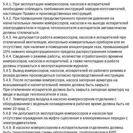
5.4.1. При эксплуатации компрессоров, насосов и испарителей
необходимо соблюдать требования инструкций заводов-изготовителей,
настоящих Правил и производственных инструкций.
5.4.2. При превышении предусмотренного проектом давления на
нагнетательных линиях компрессоров, насосов и на выходе испарителей
электродвигатели и подача теплоносителя в испарители автоматически
должны отключаться.
5.4.3. Не допускается работа компрессоров, насосов и испарителей при
отключенной вентиляции, контрольно-измерительных приборов или их
отсутствии, при наличии в помещении концентрации газа, превышающей
10% нижнего концентрационного предела распространения пламени.
5.4.4. Сведения о режиме работы, количестве отработанного времени
компрессоров, насосов и испарителей, а также неполадках в работе
должны отражаться в эксплуатационном журнале.
5.4.5. Вывод компрессоров, насосов, испарителей из рабочего режима в
резерв должен производиться согласно производственной инструкции.
5.4.6. После остановки компрессора, насоса запорная арматура на
всасывающей и нагнетательной линиях должна быть закрыта.
При отключении испарителя должна быть закрыта запорная арматура на
вводе и выходе теплоносителя и газа.
5.4.7. Температура воздуха в насосно-компрессорном отделении с
оборудованием с водяным охлаждением в рабочее время должна быть не
ниже 10 град. С.
5.4.8. Не допускается эксплуатация компрессоров и насосов при
отсутствии ограждения на муфте сцепления и клиноременных передач с
электродвигателем.
5.4.9. В насосно-компрессорном и испарительном отделениях должны
быть технологические схемы оборудования, трубопроводов и КИП,