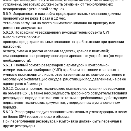
устранены, резервуар должен быть отключен от технологических
газопроводов с установкой заглушек.
5.6.9. Исправность и настройка предохранительных клапанов должны
проверяться не реже 1 раза в 12 мес.
Установка заглушки на место снимаемого клапана на проверку или
ремонт не допускается.
5.6.10. По графику, утвержденному руководителем объекта СУГ,
выполняются работы:
проверка предохранительных клапанов на срабатывание при давлении
настройки;
осмотр, смазка и разгон червяков задвижек, кранов и вентилей;
слив конденсата из резервуаров через дренажные устройства (по мере
необходимости).
5.6.11. Полный осмотр резервуаров с арматурой и контрольно-
измерительными приборами (КИП) в рабочем состоянии с записью в
журнале производится лицом, ответственным за исправное состояние и
безопасную эксплуатацию сосудов, работающих под давлением, не реже
одного раза в 3 месяца.
5.6.12. Сроки и порядок технического освидетельствования резервуаров
на объекте СУГ, а также необходимость досрочного освидетельствования
резервуаров определяются в соответствии с требованиями действующих
нормативно-технических документов, утвержденных в установленном
порядке.
5.6.13. Резервуары следует заполнять сжиженным углеводородным газом
не более 85% геометрического объема.
При переполнении резервуара избыток газа должен быть перекачан в
другие резервуары.