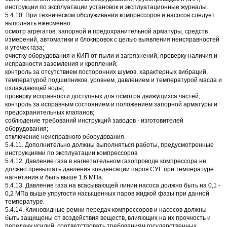
инструкции по эксплуатации установок и эксплуатационные журналы.
5.4.10. При техническом обслуживании компрессоров и насосов следует
выполнять ежесменно:
осмотр агрегатов, запорной и предохранительной арматуры, средств
измерений, автоматики и блокировок с целью выявления неисправностей
и утечек газа;
очистку оборудования и КИП от пыли и загрязнений, проверку наличия и
исправности заземления и креплений;
контроль за отсутствием посторонних шумов, характерных вибраций,
температурой подшипников, уровнем, давлением и температурой масла и
охлаждающей воды;
проверку исправности доступных для осмотра движущихся частей;
контроль за исправным состоянием и положением запорной арматуры и
предохранительных клапанов;
соблюдение требований инструкций заводов - изготовителей
оборудования;
отключение неисправного оборудования.
5.4.11. Дополнительно должны выполняться работы, предусмотренные
инструкциями по эксплуатации компрессоров.
5.4.12. Давление газа в нагнетательном газопроводе компрессора не
должно превышать давления конденсации паров СУГ при температуре
нагнетания и быть выше 1,6 МПа.
5.4.13. Давление газа на всасывающей линии насоса должно быть на 0,1 -
0,2 МПа выше упругости насыщенных паров жидкой фазы при данной
температуре.
5.4.14. Клиновидные ремни передач компрессоров и насосов должны
быть защищены от воздействия веществ, влияющих на их прочность и
передачу усилий, соответствовать требованиям государственных