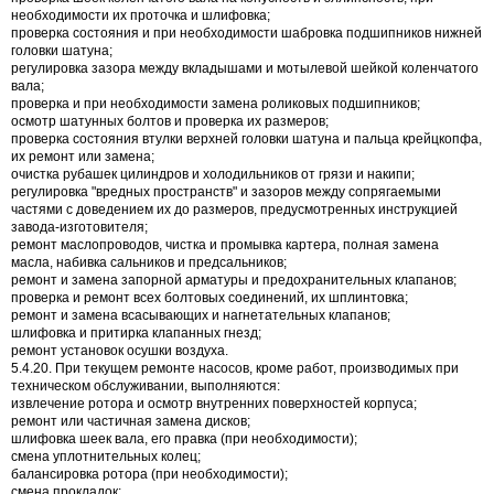
необходимости их проточка и шлифовка;
проверка состояния и при необходимости шабровка подшипников нижней
головки шатуна;
регулировка зазора между вкладышами и мотылевой шейкой коленчатого
вала;
проверка и при необходимости замена роликовых подшипников;
осмотр шатунных болтов и проверка их размеров;
проверка состояния втулки верхней головки шатуна и пальца крейцкопфа,
их ремонт или замена;
очистка рубашек цилиндров и холодильников от грязи и накипи;
регулировка "вредных пространств" и зазоров между сопрягаемыми
частями с доведением их до размеров, предусмотренных инструкцией
завода-изготовителя;
ремонт маслопроводов, чистка и промывка картера, полная замена
масла, набивка сальников и предсальников;
ремонт и замена запорной арматуры и предохранительных клапанов;
проверка и ремонт всех болтовых соединений, их шплинтовка;
ремонт и замена всасывающих и нагнетательных клапанов;
шлифовка и притирка клапанных гнезд;
ремонт установок осушки воздуха.
5.4.20. При текущем ремонте насосов, кроме работ, производимых при
техническом обслуживании, выполняются:
извлечение ротора и осмотр внутренних поверхностей корпуса;
ремонт или частичная замена дисков;
шлифовка шеек вала, его правка (при необходимости);
смена уплотнительных колец;
балансировка ротора (при необходимости);
смена прокладок;