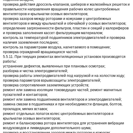
проверка действия дроссель-клапанов, шиберов и жалюзийных решеток и
правильности направления вращения рабочих колес центробежных
вентиляторов и крыльчатки осевых вентиляторов;
проверка зазоров между роторами и кожухами у центробежных
вентиляторов и между крыльчаткой и обечайкой у осевых вентиляторов;
определение загрязненности фильтров, пластин и секций у калориферов
и проверка заполнения кассет фильтрующим материалом;
контроль за температурой подшипников электродвигателей и проверка
наличия заземления последних;
контроль за параметрами воздуха, нагнетаемого в помещение;
проверка ограждений вращающихся частей.
5.5.11. При текущих ремонтах вентиляционных установок производятся
работы:
устранение дефектов, выявленных при плановых осмотрах;
разборка и чистка электродвигателей;
проверка работы электродвигателей под нагрузкой и на холостом ходу;
проверка параметров взрывозащиты электродвигателей;
проверка сопротивления заземляющих устройств;
ремонт или замена изоляции токоведущих частей, ремонт магнитных
пускателей и контакторов;
ремонт или замена подшипников вентиляторов и электродвигателей;
замена смазки в подшипниках и при необходимости фланцев, болтов,
прокладок, мягких вставок;
ремонт отдельных лопаток колес центробежных вентиляторов и
крыльчатки осевых вентиляторов;
ремонт и балансировка ротора вентилятора для устранения вибрации
воздуховодов и ликвидации дополнительного шума;
проверка и восстановление зазоров между ротором и кожухом;