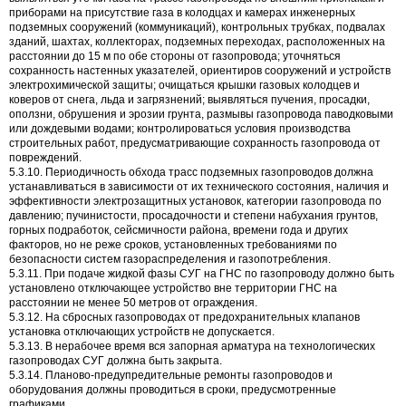
приборами на присутствие газа в колодцах и камерах инженерных
подземных сооружений (коммуникаций), контрольных трубках, подвалах
зданий, шахтах, коллекторах, подземных переходах, расположенных на
расстоянии до 15 м по обе стороны от газопровода; уточняться
сохранность настенных указателей, ориентиров сооружений и устройств
электрохимической защиты; очищаться крышки газовых колодцев и
коверов от снега, льда и загрязнений; выявляться пучения, просадки,
оползни, обрушения и эрозии грунта, размывы газопровода паводковыми
или дождевыми водами; контролироваться условия производства
строительных работ, предусматривающие сохранность газопровода от
повреждений.
5.3.10. Периодичность обхода трасс подземных газопроводов должна
устанавливаться в зависимости от их технического состояния, наличия и
эффективности электрозащитных установок, категории газопровода по
давлению; пучинистости, просадочности и степени набухания грунтов,
горных подработок, сейсмичности района, времени года и других
факторов, но не реже сроков, установленных требованиями по
безопасности систем газораспределения и газопотребления.
5.3.11. При подаче жидкой фазы СУГ на ГНС по газопроводу должно быть
установлено отключающее устройство вне территории ГНС на
расстоянии не менее 50 метров от ограждения.
5.3.12. На сбросных газопроводах от предохранительных клапанов
установка отключающих устройств не допускается.
5.3.13. В нерабочее время вся запорная арматура на технологических
газопроводах СУГ должна быть закрыта.
5.3.14. Планово-предупредительные ремонты газопроводов и
оборудования должны проводиться в сроки, предусмотренные
графиками.