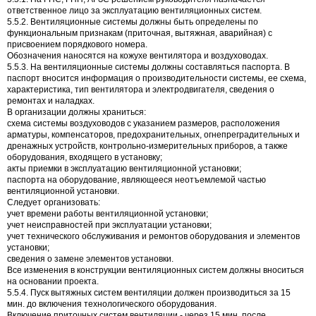
ответственное лицо за эксплуатацию вентиляционных систем.
5.5.2. Вентиляционные системы должны быть определены по
функциональным признакам (приточная, вытяжная, аварийная) с
присвоением порядкового номера.
Обозначения наносятся на кожухе вентилятора и воздуховодах.
5.5.3. На вентиляционные системы должны составляться паспорта. В
паспорт вносится информация о производительности системы, ее схема,
характеристика, тип вентилятора и электродвигателя, сведения о
ремонтах и наладках.
В организации должны храниться:
схема системы воздуховодов с указанием размеров, расположения
арматуры, компенсаторов, предохранительных, огнепреградительных и
дренажных устройств, контрольно-измерительных приборов, а также
оборудования, входящего в установку;
акты приемки в эксплуатацию вентиляционной установки;
паспорта на оборудование, являющееся неотъемлемой частью
вентиляционной установки.
Следует организовать:
учет времени работы вентиляционной установки;
учет неисправностей при эксплуатации установки;
учет технического обслуживания и ремонтов оборудования и элементов
установки;
сведения о замене элементов установки.
Все изменения в конструкции вентиляционных систем должны вноситься
на основании проекта.
5.5.4. Пуск вытяжных систем вентиляции должен производиться за 15
мин. до включения технологического оборудования.
Включение приточных систем вентиляции - через 15 мин. после