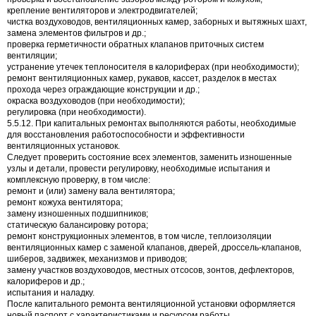
крепление вентиляторов и электродвигателей;
чистка воздуховодов, вентиляционных камер, заборных и вытяжных шахт,
замена элементов фильтров и др.;
проверка герметичности обратных клапанов приточных систем
вентиляции;
устранение утечек теплоносителя в калориферах (при необходимости);
ремонт вентиляционных камер, рукавов, кассет, разделок в местах
прохода через ограждающие конструкции и др.;
окраска воздуховодов (при необходимости);
регулировка (при необходимости).
5.5.12. При капитальных ремонтах выполняются работы, необходимые
для восстановления работоспособности и эффективности
вентиляционных установок.
Следует проверить состояние всех элементов, заменить изношенные
узлы и детали, провести регулировку, необходимые испытания и
комплексную проверку, в том числе:
ремонт и (или) замену вала вентилятора;
ремонт кожуха вентилятора;
замену изношенных подшипников;
статическую балансировку ротора;
ремонт конструкционных элементов, в том числе, теплоизоляции
вентиляционных камер с заменой клапанов, дверей, дроссель-клапанов,
шиберов, задвижек, механизмов и приводов;
замену участков воздуховодов, местных отсосов, зонтов, дефлекторов,
калориферов и др.;
испытания и наладку.
После капитального ремонта вентиляционной установки оформляется
новый паспорт с характеристиками и ресурсом работы.