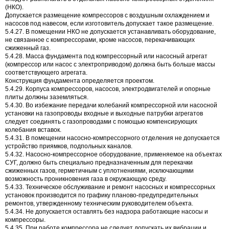
(НКО).
Допускается размещение компрессоров с воздушным охлаждением и
насосов под навесом, если изготовитель допускает такое размещение.
5.4.27. В помещении НКО не допускается устанавливать оборудование,
не связанное с компрессорами, кроме насосов, перекачивающих
сжиженный газ.
5.4.28. Масса фундамента под компрессорный или насосный агрегат
(компрессор или насос с электроприводом) должна быть больше массы
соответствующего агрегата.
Конструкция фундамента определяется проектом.
5.4.29. Корпуса компрессоров, насосов, электродвигателей и опорные
плиты должны заземляться.
5.4.30. Во избежание передачи колебаний компрессорной или насосной
установки на газопроводы входные и выходные патрубки агрегатов
следует соединять с газопроводами с помощью компенсирующих
колебания вставок.
5.4.31. В помещении насосно-компрессорного отделения не допускается
устройство приямков, подпольных каналов.
5.4.32. Насосно-компрессорное оборудование, применяемое на объектах
СУГ, должно быть специально предназначенным для перекачки
сжиженных газов, герметичным с уплотнениями, исключающими
возможность проникновения газа в окружающую среду.
5.4.33. Техническое обслуживание и ремонт насосных и компрессорных
установок производится по графику планово-предупредительных
ремонтов, утвержденному техническим руководителем объекта.
5.4.34. Не допускается оставлять без надзора работающие насосы и
компрессоры.
5.4.35. При работе компрессора не следует допускать их вибрации и