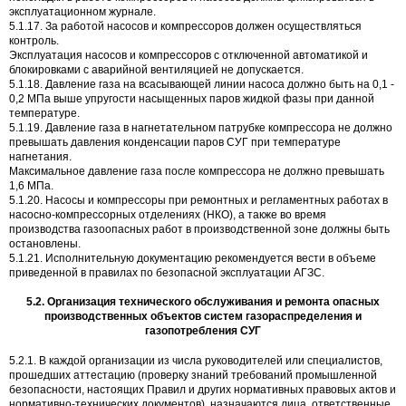
эксплуатационном журнале.
5.1.17. За работой насосов и компрессоров должен осуществляться
контроль.
Эксплуатация насосов и компрессоров с отключенной автоматикой и
блокировками с аварийной вентиляцией не допускается.
5.1.18. Давление газа на всасывающей линии насоса должно быть на 0,1 -
0,2 МПа выше упругости насыщенных паров жидкой фазы при данной
температуре.
5.1.19. Давление газа в нагнетательном патрубке компрессора не должно
превышать давления конденсации паров СУГ при температуре
нагнетания.
Максимальное давление газа после компрессора не должно превышать
1,6 МПа.
5.1.20. Насосы и компрессоры при ремонтных и регламентных работах в
насосно-компрессорных отделениях (НКО), а также во время
производства газоопасных работ в производственной зоне должны быть
остановлены.
5.1.21. Исполнительную документацию рекомендуется вести в объеме
приведенной в правилах по безопасной эксплуатации АГЗС.
5.2. Организация технического обслуживания и ремонта опасных
производственных объектов систем газораспределения и
газопотребления СУГ
5.2.1. В каждой организации из числа руководителей или специалистов,
прошедших аттестацию (проверку знаний требований промышленной
безопасности, настоящих Правил и других нормативных правовых актов и
нормативно-технических документов), назначаются лица, ответственные