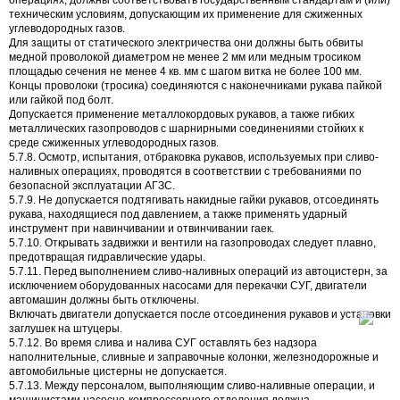
техническим условиям, допускающим их применение для сжиженных
углеводородных газов.
Для защиты от статического электричества они должны быть обвиты
медной проволокой диаметром не менее 2 мм или медным тросиком
площадью сечения не менее 4 кв. мм с шагом витка не более 100 мм.
Концы проволоки (тросика) соединяются с наконечниками рукава пайкой
или гайкой под болт.
Допускается применение металлокордовых рукавов, а также гибких
металлических газопроводов с шарнирными соединениями стойких к
среде сжиженных углеводородных газов.
5.7.8. Осмотр, испытания, отбраковка рукавов, используемых при сливо-
наливных операциях, проводятся в соответствии с требованиями по
безопасной эксплуатации АГЗС.
5.7.9. Не допускается подтягивать накидные гайки рукавов, отсоединять
рукава, находящиеся под давлением, а также применять ударный
инструмент при навинчивании и отвинчивании гаек.
5.7.10. Открывать задвижки и вентили на газопроводах следует плавно,
предотвращая гидравлические удары.
5.7.11. Перед выполнением сливо-наливных операций из автоцистерн, за
исключением оборудованных насосами для перекачки СУГ, двигатели
автомашин должны быть отключены.
Включать двигатели допускается после отсоединения рукавов и установки
заглушек на штуцеры.
5.7.12. Во время слива и налива СУГ оставлять без надзора
наполнительные, сливные и заправочные колонки, железнодорожные и
автомобильные цистерны не допускается.
5.7.13. Между персоналом, выполняющим сливо-наливные операции, и
машинистами насосно-компрессорного отделения должна