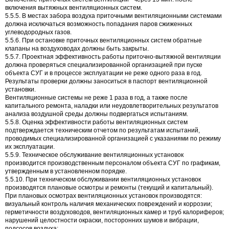
включения вытяжных вентиляционных систем.
5.5.5. В местах забора воздуха приточными вентиляционными системами
должна исключаться возможность попадания паров сжиженных
углеводородных газов.
5.5.6. При остановке приточных вентиляционных систем обратные
клапаны на воздуховодах должны быть закрыты.
5.5.7. Проектная эффективность работы приточно-вытяжной вентиляции
должна проверяться специализированной организацией при пуске
объекта СУГ и в процессе эксплуатации не реже одного раза в год.
Результаты проверки должны заноситься в паспорт вентиляционной
установки.
Вентиляционные системы не реже 1 раза в год, а также после
капитального ремонта, наладки или неудовлетворительных результатов
анализа воздушной среды должны подвергаться испытаниям.
5.5.8. Оценка эффективности работы вентиляционных систем
подтверждается техническим отчетом по результатам испытаний,
проводимых специализированной организацией с указаниями по режиму
их эксплуатации.
5.5.9. Техническое обслуживание вентиляционных установок
производится производственным персоналом объекта СУГ по графикам,
утвержденным в установленном порядке.
5.5.10. При техническом обслуживании вентиляционных установок
производятся плановые осмотры и ремонты (текущий и капитальный).
При плановых осмотрах вентиляционных установок производятся:
визуальный контроль наличия механических повреждений и коррозии;
герметичности воздуховодов, вентиляционных камер и труб калориферов;
нарушений целостности окраски, посторонних шумов и вибрации,
подсосов воздуха;