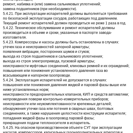
ремонт, набивка и (или) замена сальниковых уплотнений;
замена подшипников (при необходимости).
5.4.21. При эксплуатации испарителей должны выполняться требования
по безопасной эксплуатации сосудов, работающих под давлением.
Текущий ремонт испарителей должен проводиться не реже 1 раза в год.
5.4.22. Техническое обслуживание и ремонт испарителей должны
производиться в объеме и сроки, указанные в паспорте завода-
изготовителя.
5.4.23. Компрессоры и насосы должны быть остановлены в случаях:
утечек газа и неисправностей запорной арматуры;
появления вибрации, посторонних шумов и стуков;
выхода из строя подшипников и сальникового уплотнения;
выхода из строя электропривода, пусковой арматуры;
неисправности муфтовых соединений, клиновых ремней и их ограждений;
повышения или понижения установленного давления газа во
всасывающем и напорном газопроводе.
5.4.24. Эксплуатация испарителей не допускается в случаях:
повышения или понижения давления жидкой и паровой фазы выше или
ниже установленных норм;
неисправности предохранительных клапанов, КИП и средств автоматики;
непроведения поверки контрольно-измерительных приборов;
неисправности или неукомплектованности крепежных деталей;
обнаружения утечки газа или потения в сварных швах, болтовых
соединениях, а также нарушения целостности конструкции испарителя;
попадания жидкой фазы в газопровод паровой фазы;
прекращения подачи теплоносителя в испаритель.
5.4.25. На опасном производственном объекте СУГ при эксплуатации
насосов, компрессоров, карусельных газонаполнительных агрегатов и