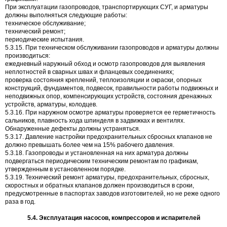
При эксплуатации газопроводов, транспортирующих СУГ, и арматуры
должны выполняться следующие работы:
техническое обслуживание;
технический ремонт;
периодические испытания.
5.3.15. При техническом обслуживании газопроводов и арматуры должны
производиться:
ежедневный наружный обход и осмотр газопроводов для выявления
неплотностей в сварных швах и фланцевых соединениях;
проверка состояния креплений, теплоизоляции и окраски, опорных
конструкций, фундаментов, подвесок, правильности работы подвижных и
неподвижных опор, компенсирующих устройств, состояния дренажных
устройств, арматуры, колодцев.
5.3.16. При наружном осмотре арматуры проверяется ее герметичность
сальников, плавность хода шпинделя в задвижках и вентилях.
Обнаруженные дефекты должны устраняться.
5.3.17. Давление настройки предохранительных сбросных клапанов не
должно превышать более чем на 15% рабочего давления.
5.3.18. Газопроводы и установленная на них арматура должны
подвергаться периодическим техническим ремонтам по графикам,
утвержденным в установленном порядке.
5.3.19. Технический ремонт арматуры, предохранительных, сбросных,
скоростных и обратных клапанов должен производиться в сроки,
предусмотренные в паспортах заводов изготовителей, но не реже одного
раза в год.
5.4. Эксплуатация насосов, компрессоров и испарителей