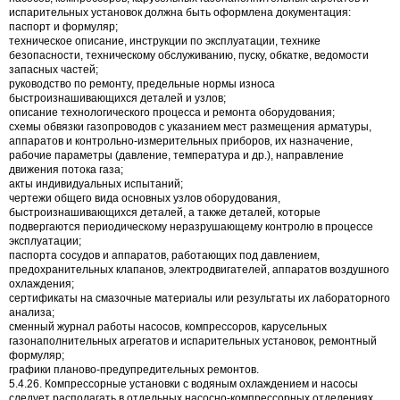
испарительных установок должна быть оформлена документация:
паспорт и формуляр;
техническое описание, инструкции по эксплуатации, технике
безопасности, техническому обслуживанию, пуску, обкатке, ведомости
запасных частей;
руководство по ремонту, предельные нормы износа
быстроизнашивающихся деталей и узлов;
описание технологического процесса и ремонта оборудования;
схемы обвязки газопроводов с указанием мест размещения арматуры,
аппаратов и контрольно-измерительных приборов, их назначение,
рабочие параметры (давление, температура и др.), направление
движения потока газа;
акты индивидуальных испытаний;
чертежи общего вида основных узлов оборудования,
быстроизнашивающихся деталей, а также деталей, которые
подвергаются периодическому неразрушающему контролю в процессе
эксплуатации;
паспорта сосудов и аппаратов, работающих под давлением,
предохранительных клапанов, электродвигателей, аппаратов воздушного
охлаждения;
сертификаты на смазочные материалы или результаты их лабораторного
анализа;
сменный журнал работы насосов, компрессоров, карусельных
газонаполнительных агрегатов и испарительных установок, ремонтный
формуляр;
графики планово-предупредительных ремонтов.
5.4.26. Компрессорные установки с водяным охлаждением и насосы
следует располагать в отдельных насосно-компрессорных отделениях