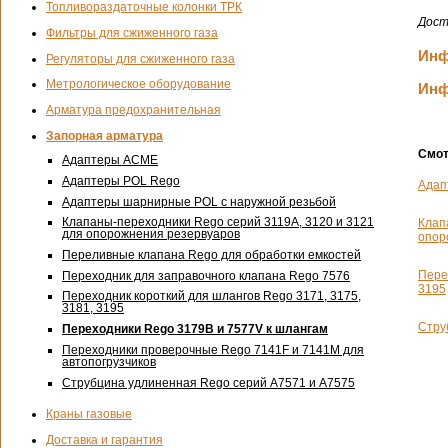
Топливораздаточные колонки ТРК
Дост
Фильтры для сжиженного газа
Инф
Регуляторы для сжиженного газа
Метрологическое оборудование
Инф
Арматура предохранительная
Запорная арматура
Смот
Адаптеры ACME
Адаптеры POL Rego
Адап
Адаптеры шарнирные POL с наружной резьбой
Клапаны-переходники Rego серий 3119А, 3120 и 3121
Клап
для опорожнения резервуаров
опор
Переливные клапана Rego для обработки емкостей
Пере
Переходник для заправочного клапана Rego 7576
3195
Переходник короткий для шлангов Rego 3171, 3175,
3181, 3195
Стру
Переходники Rego 3179В и 7577V к шлангам
Переходники проверочные Rego 7141F и 7141М для
автопогрузчиков
Струбцина удлиненная Rego серий А7571 и А7575
Краны газовые
Доставка и гарантия