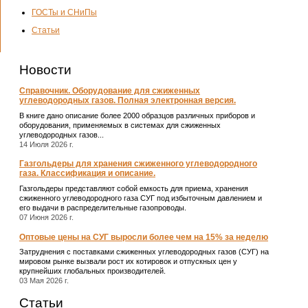
ГОСТы и СНиПы
Статьи
Новости
Справочник. Оборудование для сжиженных
углеводородных газов. Полная электронная версия.
В книге дано описание более 2000 образцов различных приборов и
оборудования, применяемых в системах для сжиженных
углеводородных газов...
14 Июля 2026 г.
Газгольдеры для хранения сжиженного углеводородного
газа. Классификация и описание.
Газгольдеры представляют собой емкость для приема, хранения
сжиженного углеводородного газа СУГ под избыточным давлением и
его выдачи в распределительные газопроводы.
07 Июня 2026 г.
Оптовые цены на СУГ выросли более чем на 15% за неделю
Затруднения с поставками сжиженных углеводородных газов (СУГ) на
мировом рынке вызвали рост их котировок и отпускных цен у
крупнейших глобальных производителей.
03 Мая 2026 г.
Статьи