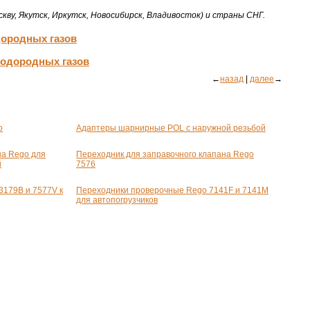
кву, Якутск, Иркутск, Новосибирск, Владивосток) и страны СНГ.
дородных газов
водородных газов
←
назад
|
далее
→
o
Адаптеры шарнирные POL с наружной резьбой
а Rego для
Переходник для заправочного клапана Rego
й
7576
3179В и 7577V к
Переходники проверочные Rego 7141F и 7141М
для автопогрузчиков