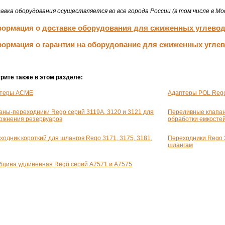
авка оборудования осуществляется во все города России (в том числе в Мос
ормация о
доставке оборудования для сжиженных углево
ормация о
гарантии на оборудование для сжиженных угле
рите также в этом разделе:
теры ACME
Адаптеры POL Reg
аны-переходники Rego серий 3119А, 3120 и 3121 для
Переливные клапан
ожнения резервуаров
обработки емкосте
ходник короткий для шлангов Rego 3171, 3175, 3181,
Переходники Rego 
шлангам
бцина удлиненная Rego серий А7571 и А7575