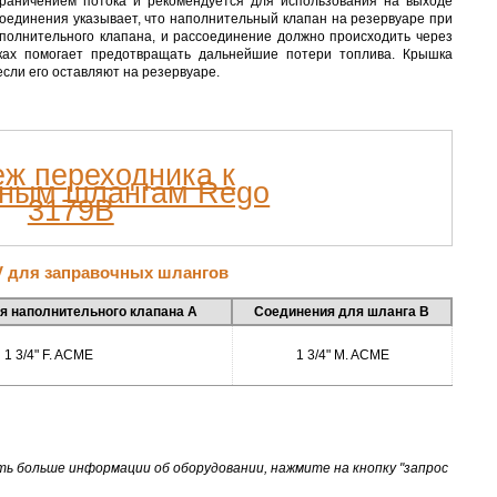
раничением потока и рекомендуется для использования на выходе
соединения указывает, что наполнительный клапан на резервуаре при
аполнительного клапана, и рассоединение должно происходить через
ках помогает предотвращать дальнейшие потери топлива. Крышка
сли его оставляют на резервуаре.
V для заправочных шлангов
я наполнительного клапана А
Соединения для шланга В
1 3/4" F. ACME
1 3/4" M. ACME
ть больше информации об оборудовании, нажмите на кнопку "запрос