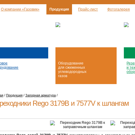
О компании «Газовик»
Продукция
Прайс-лист
Фотогалерея
овое
Оборудование
Резе
рудование
для сжиженных
и те
углеводородных
обор
газов
ая
/
Продукция
/
Запорная арматура
/
реходники Rego 3179В и 7577V к шлангам