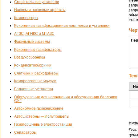
Пере
Смесительные установки
запр
Насосы и насосные агрегаты
запр
обыч
Компрессоры
стан
Криогенные газификационные комплексы и установки
Чер
АГЗС, АГНКС и МТАЗС
Пер
Факельные системы
Криогенные газификаторы
Воздухосборники
Конденсатосборники
Счетчики и расходомеры
Тех
Компрессорные модули
Но
Баллонные установки
Оборудование для наполнения и обслуживания баллонов
СУГ
Автономное газоснабжение
Автоцистерны — полуприцепы
Инфо
Газопоршневые электростанции
Если
Сепараторы
цены