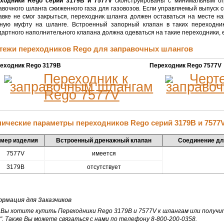
ходники Rego серий 3179В и 7577V
сконструированы с минимальным ог
авочного шланга сжиженного газа для газовозов. Если управляемый выпуск 
авке не смог закрыться, переходник шланга должен оставаться на месте н
ную муфту на шланге. Встроенный запорный клапан в таких переходни
дартного наполнительного клапана должна одеваться на такие переходники, е
тежи переходников Rego для заправочных шлангов
еходник Rego 3179B
Переходник Rego 7577V
нические параметры переходников Rego серий 3179В и 7577
мер изделия
Встроенный дренажный клапан
Соединение дл
7577V
имеется
3179B
отсутствует
рмация для Заказчиков
 Вы хотите купить Переходники Rego 3179В и 7577V к шлангам или получи
". Также Вы можете связаться с нами по телефону 8-800-200-0358.