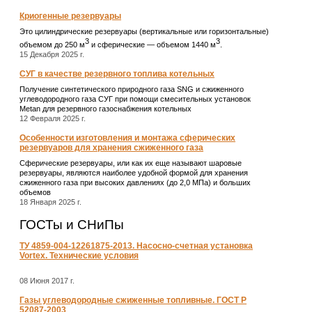
Криогенные резервуары
Это цилиндрические резервуары (вертикальные или горизонтальные)
3
3
объемом до 250 м
и сферические ― объемом 1440 м
.
15 Декабря 2025 г.
СУГ в качестве резервного топлива котельных
Получение синтетического природного газа SNG и сжиженного
углеводородного газа СУГ при помощи смесительных установок
Metan для резервного газоснабжения котельных
12 Февраля 2025 г.
Особенности изготовления и монтажа сферических
резервуаров для хранения сжиженного газа
Сферические резервуары, или как их еще называют шаровые
резервуары, являются наиболее удобной формой для хранения
сжиженного газа при высоких давлениях (до 2,0 МПа) и больших
объемов
18 Января 2025 г.
ГОСТы и СНиПы
ТУ 4859-004-12261875-2013. Насосно-счетная установка
Vortex. Технические условия
08 Июня 2017 г.
Газы углеводородные сжиженные топливные. ГОСТ Р
52087-2003