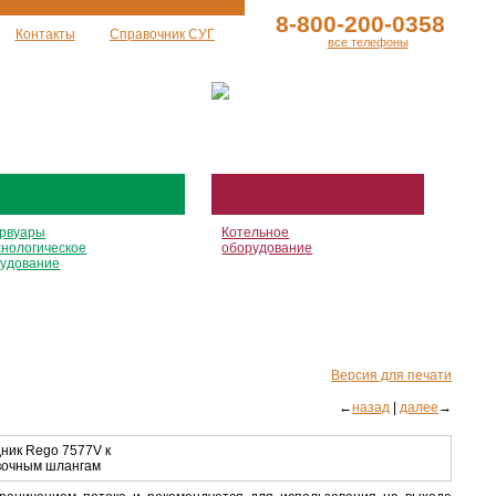
8-800-200-0358
Контакты
Справочник СУГ
все телефоны
рвуары
Котельное
хнологическое
оборудование
удование
Версия для печати
←
назад
|
далее
→