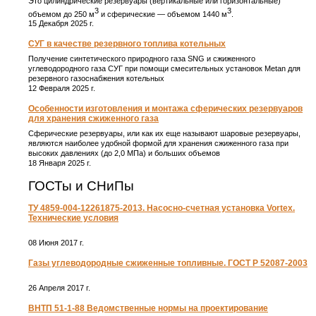
Это цилиндрические резервуары (вертикальные или горизонтальные)
3
3
объемом до 250 м
и сферические ― объемом 1440 м
.
15 Декабря 2025 г.
СУГ в качестве резервного топлива котельных
Получение синтетического природного газа SNG и сжиженного
углеводородного газа СУГ при помощи смесительных установок Metan для
резервного газоснабжения котельных
12 Февраля 2025 г.
Особенности изготовления и монтажа сферических резервуаров
для хранения сжиженного газа
Сферические резервуары, или как их еще называют шаровые резервуары,
являются наиболее удобной формой для хранения сжиженного газа при
высоких давлениях (до 2,0 МПа) и больших объемов
18 Января 2025 г.
ГОСТы и СНиПы
ТУ 4859-004-12261875-2013. Насосно-счетная установка Vortex.
Технические условия
08 Июня 2017 г.
Газы углеводородные сжиженные топливные. ГОСТ Р 52087-2003
26 Апреля 2017 г.
ВНТП 51-1-88 Ведомственные нормы на проектирование