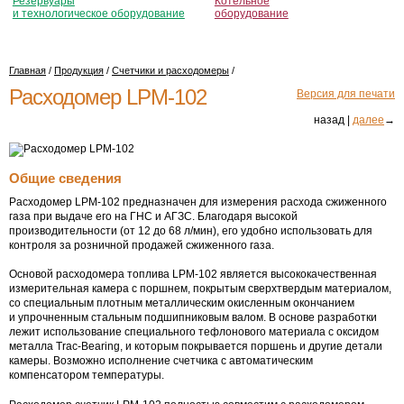
Резервуары
Котельное
и технологическое оборудование
оборудование
Главная
/
Продукция
/
Счетчики и расходомеры
/
Расходомер LPM-102
Версия для печати
назад |
далее
→
Общие сведения
Расходомер LPM-102 предназначен для измерения расхода сжиженного
газа при выдаче его на ГНС и АГЗС. Благодаря высокой
производительности (от 12 до 68 л/мин), его удобно использовать для
контроля за розничной продажей сжиженного газа.
Основой расходомера топлива LPM-102 является высококачественная
измерительная камера с поршнем, покрытым сверхтвердым материалом,
со специальным плотным металлическим окисленным окончанием
и упрочненным стальным подшипниковым валом. В основе разработки
лежит использование специального тефлонового материала с оксидом
металла Trac-Bearing, и которым покрывается поршень и другие детали
камеры. Возможно исполнение счетчика с автоматическим
компенсатором температуры.