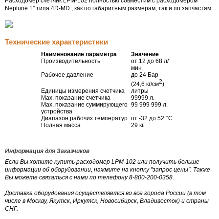
Расходомер счетчик LPM-102 полностью совместим с расходомером
Neptune 1" типа
4D-MD
, как по габаритным размерам, так и по запчастям.
Технические характеристики
Наименование параметра
Значение
Производительность
от 12 до 68 л/
мин
Рабочее давление
до 24 Бар
2
(24,6 кг/см
)
Единицы измерения счетчика
литры
Мах. показание счетчика
99999 л.
Мах. показание суммирующего
99 999 999 л.
устройства
Диапазон рабочих температур
от -32 до 52 °С
Полная масса
29 кг.
Информация для Заказчиков
Если Вы хотите купить расходомер LPM-102 или получить больше
информации об оборудовании, нажмите на кнопку "запрос цены". Также
Вы можете связаться с нами по телефону 8-800-200-0358.
Доставка оборудования осуществляется во все города России (в том
числе в Москву, Якутск, Иркутск, Новосибирск, Владивосток) и страны
СНГ.